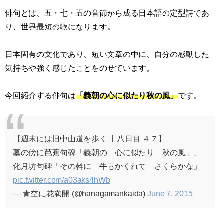
俳句とは、五・七・五の音節から成る日本語の定型詩であ
り、世界最短の歌になります。
日本固有の文化であり、短い文章の中に、自分の感動した
気持ちや強く感じたことをのせています。
今回紹介する俳句は
「義朝の心に似たり秋の風」
です。
【週末には旧中山道を歩く 十八日目 ４７】
墓の傍に芭蕉句碑「義朝の 心に似たり 秋の風」、
化月坊句碑「その幹に 牛もかくれて さくらかな」
pic.twitter.com/a03aks4hWb
— 青空に花満開 (@hanagamankaida)
June 7, 2015