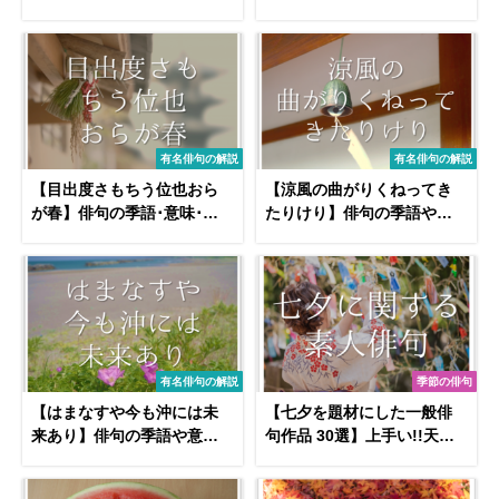
ンゴが食べたくなる有名句/
表現技法･鑑賞文･作者など
一般作品を紹介
徹底解説!!
有名俳句の解説
有名俳句の解説
【目出度さもちう位也おら
【涼風の曲がりくねってき
が春】俳句の季語･意味･鑑
たりけり】俳句の季語や意
賞文･作者「小林一茶」など
味･表現技法･鑑賞文･作者な
徹底解説!!
ど徹底解説!!
有名俳句の解説
季節の俳句
【はまなすや今も沖には未
【七夕を題材にした一般俳
来あり】俳句の季語や意味･
句作品 30選】上手い!!天の
表現技法･鑑賞文･作者など
川や七夕などの季語を含む
徹底解説!!
俳句を紹介