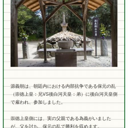
源義朝は、朝廷内における内部抗争である保元の乱
（崇徳上皇：兄
VS
後白河天皇：弟）に後白河天皇側
で雇われ、参加しました。
崇徳上皇側には、実の父親である為義がいました
が、父を討ち、保元の乱で勝利を収めます。