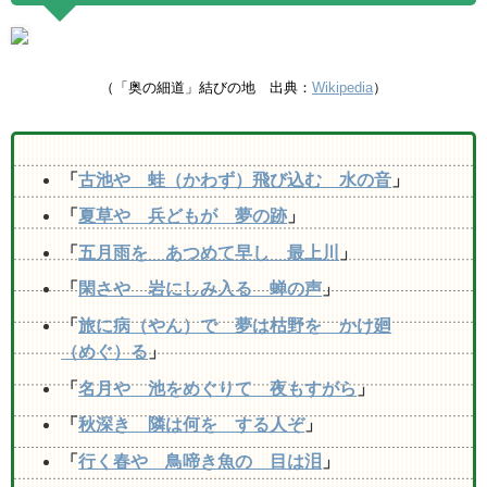
（「奥の細道」結びの地 出典：
Wikipedia
）
「
古池や 蛙（かわず）飛び込む 水の音
」
「
夏草や 兵どもが 夢の跡
」
「
五月雨を あつめて早し 最上川
」
「
閑さや 岩にしみ入る 蝉の声
」
「
旅に病（やん）で 夢は枯野を かけ廻
（めぐ）る
」
「
名月や 池をめぐりて 夜もすがら
」
「
秋深き 隣は何を する人ぞ
」
「
行く春や 鳥啼き魚の 目は泪
」