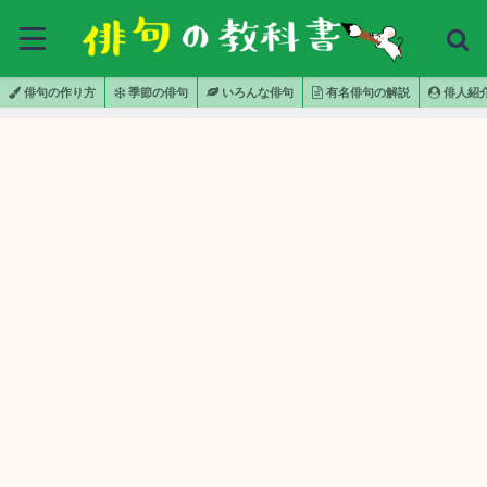
俳句の作り方
季節の俳句
いろんな俳句
有名俳句の解説
俳人紹