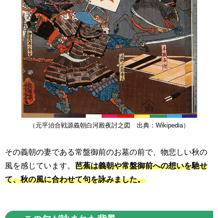
（元平治合戦源義朝白河殿夜討之図 出典：Wikipedia）
その義朝の妻である常盤御前のお墓の前で、物悲しい秋の
風を感じています。
芭蕉は義朝や常盤御前への想いを馳せ
て、秋の風に合わせて句を詠みました。