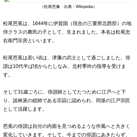
（松尾芭像 出典：Wikipedia）
松尾芭蕉は、
1644
年に伊賀国（現在の三重県北西部）の地
侍クラスの農民の子として、生まれました。本名は松尾忠
右衛門宗房といいます。
松尾芭蕉は若い頃は、津藩の武士として過ごしました。俳
諧は
10
代半ば頃からたしなみ、北村季吟の指導を受けま
す。
そして31
歳ごろに、俳諧師としてたつために江戸へと下
り、談林派の総帥である宗囚に認められ、同派の江戸宗匠
として活躍します。
芭蕉の俳諧は自分の内面を見つめるような作風へと大きく
変化していきます。そして、今までの俳諧にあきたらず、