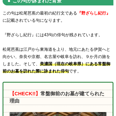
この句が詠まれた背景
この句は松尾芭蕉の最初の紀行文である
『野ざらし紀行』
に記載されている句になります。
『野ざらし紀行』には
43
句の俳句が残されています。
松尾芭蕉は江戸から東海道を上り、地元にあたる伊賀へと
向かい、奈良や京都、名古屋や岐阜を訪れ、９か月の旅を
しました。そして、
美濃国（現在の岐阜県）にある常盤御
前のお墓を訪れた際に詠まれた俳句
です。
【CHECK!!】
常盤御前のお墓が建てられた
理由