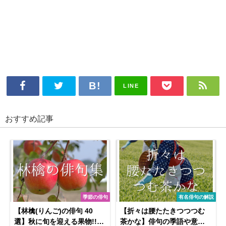
LINE
おすすめ記事
季節の俳句
有名俳句の解説
【林檎(りんご)の俳句 40
【折々は腰たたきつつつむ
選】秋に旬を迎える果物!!リ
茶かな】俳句の季語や意味･