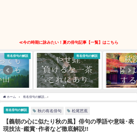
≪今の時期に詠みたい！夏の俳句記事【一覧】はこちら
有名俳句の解説
有名俳句の解説
ホーム
有名俳句の解説
【義朝の心に似たり秋の風】俳句の季語や意味･表現技法･鑑賞･
有名俳句の解説
秋の有名俳句
松尾芭蕉
【義朝の心に似たり秋の風】俳句の季語や意味･表
現技法･鑑賞･作者など徹底解説!!