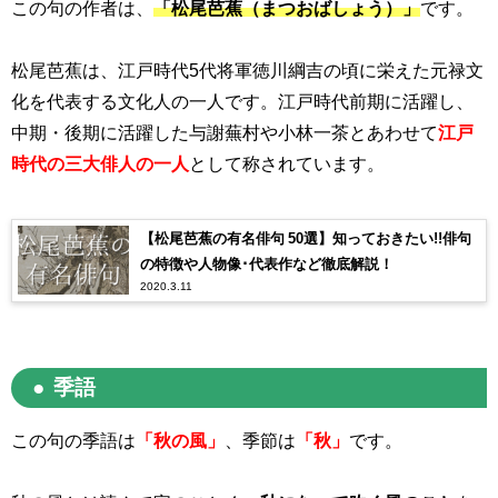
この句の作者は、
「松尾芭蕉（まつおばしょう）」
です。
松尾芭蕉は、江戸時代
5
代将軍徳川綱吉の頃に栄えた元禄文
化を代表する文化人の一人です。江戸時代前期に活躍し、
中期・後期に活躍した与謝蕪村や小林一茶とあわせて
江戸
時代の三大俳人の一人
として称されています。
【松尾芭蕉の有名俳句 50選】知っておきたい!!俳句
の特徴や人物像･代表作など徹底解説！
2020.3.11
季語
この句の季語は
「秋の風」
、季節は
「秋」
です。