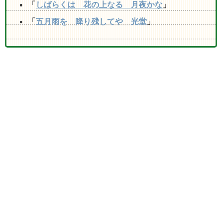
「
しばらくは 花の上なる 月夜かな
」
「
五月雨を 降り残してや 光堂
」