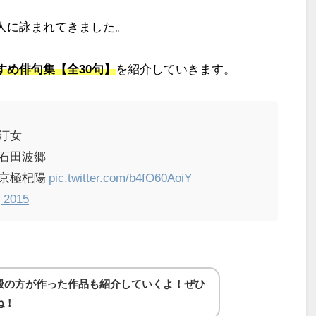
人に詠まれてきました。
すめ俳句集【全30句】
を紹介していきます。
汀女
石田波郷
 京極杞陽
pic.twitter.com/b4fO60AoiY
 2015
般の方が作った作品も紹介していくよ！ぜひ
ね！