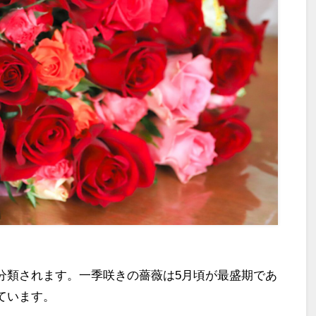
分類されます。一季咲きの薔薇は
5
月頃が最盛期であ
ています。