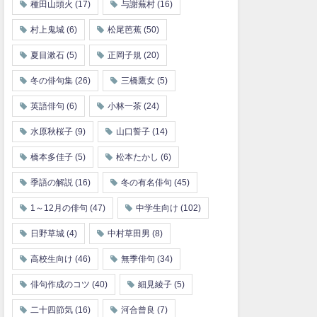
種田山頭火
(17)
与謝蕪村
(16)
村上鬼城
(6)
松尾芭蕉
(50)
夏目漱石
(5)
正岡子規
(20)
冬の俳句集
(26)
三橋鷹女
(5)
英語俳句
(6)
小林一茶
(24)
水原秋桜子
(9)
山口誓子
(14)
橋本多佳子
(5)
松本たかし
(6)
季語の解説
(16)
冬の有名俳句
(45)
1～12月の俳句
(47)
中学生向け
(102)
日野草城
(4)
中村草田男
(8)
高校生向け
(46)
無季俳句
(34)
俳句作成のコツ
(40)
細見綾子
(5)
二十四節気
(16)
河合曾良
(7)