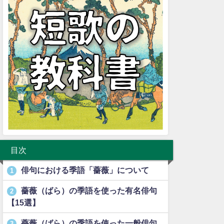
目次
俳句における季語「薔薇」について
1
薔薇（ばら）の季語を使った有名俳句
2
【15選】
薔薇（ばら）の季語を使った一般俳句
3