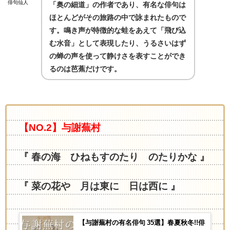
俳句仙人
「奥の細道」の作者であり、有名な俳句は
ほとんどがその旅路の中で詠まれたもので
す。鳴き声が特徴的な蛙をあえて「飛び込
む水音」として表現したり、うるさいはず
の蝉の声を使って静けさを表すことができ
るのは芭蕉だけです。
【NO.2】与謝蕪村
『 春の海 ひねもすのたり のたりかな 』
『 菜の花や 月は東に 日は西に 』
【与謝蕪村の有名俳句 35選】春夏秋冬!!俳