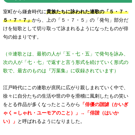
室町から鎌倉時代に
貴族たちに詠われた連歌の「５・７・
５・７・７」
から、上の「５・７・５」の「発句」部分だ
けを短歌として切り取って詠まれるようになったものが俳
句の始まりです。
（※連歌とは、最初の人が「五・七・五」で発句を詠み、
次の人が「七・七」で返すと言う形式を続けていく形式の
歌で、最古のものは『万葉集』に収録されています）
江戸時代にこの連歌が庶民に広がり親しまれていく中で、
徐々に自分たちの生活や世の中を滑稽に風刺したもの笑い
をとる作品が多くなったところから
「俳優の諧謔（
かいぎ
ゃく＝しゃれ・ユーモアのこと
）」→「俳諧（はいか
い）」
と呼ばれるようになりました。