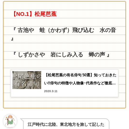
【NO.1】松尾芭蕉
『 古池や 蛙（かわず）飛び込む 水の音
』
『 しずかさや 岩にしみ入る 蝉の声 』
【松尾芭蕉の有名俳句 50選】知っておきた
い!!俳句の特徴や人物像･代表作など徹底解
説！
2020.3.11
江戸時代に北陸、東北地方を旅して記した