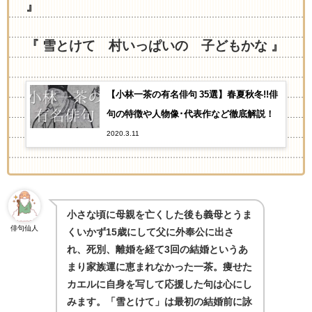
』
『 雪とけて 村いっぱいの 子どもかな 』
【小林一茶の有名俳句 35選】春夏秋冬!!俳
句の特徴や人物像･代表作など徹底解説！
2020.3.11
小さな頃に母親を亡くした後も義母とうま
俳句仙人
くいかず15歳にして父に外奉公に出さ
れ、死別、離婚を経て3回の結婚というあ
まり家族運に恵まれなかった一茶。痩せた
カエルに自身を写して応援した句は心にし
みます。「雪とけて」は最初の結婚前に詠