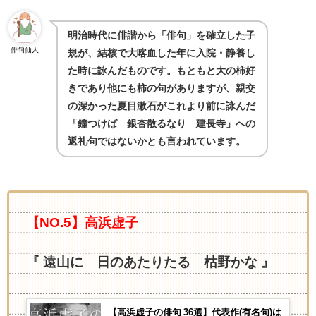
明治時代に俳諧から「俳句」を確立した子
俳句仙人
規が、結核で大喀血した年に入院・静養し
た時に詠んだものです。もともと大の柿好
きであり他にも柿の句がありますが、親交
の深かった夏目漱石がこれより前に詠んだ
「鐘つけば 銀杏散るなり 建長寺」への
返礼句ではないかとも言われています。
【NO.5】高浜虚子
『 遠山に 日のあたりたる 枯野かな 』
【高浜虚子の俳句 36選】代表作(有名句)は