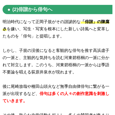
(2)俳諧から俳句へ
明治時代になって正岡子規がその諧謔的な
「俳諧」の陳腐
さ
を嫌い、写生・写実を根本にした新しい詩風へと変革し
たものを「俳句」と提唱します。
しかし、子規の没後になると客観的な俳句を推す高浜虚子
の一派と、主観的な気持ちを読む河東碧梧桐の一派に分か
れて対立します。このうち、河東碧梧桐の一派からは季語
不要論を唱える荻原井泉水が現れます。
後に尾崎放哉や種田山頭火など無季自由律俳句に繋がる一
派が出現するなど、
俳句は多くの人々の創作意識を刺激し
ていきます。