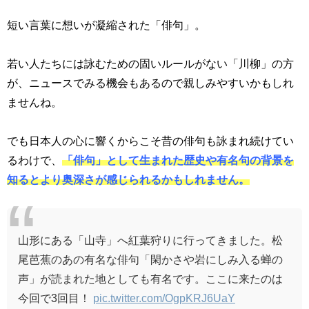
短い言葉に想いが凝縮された「俳句」。
若い人たちには詠むための固いルールがない「川柳」の方
が、ニュースでみる機会もあるので親しみやすいかもしれ
ませんね。
でも日本人の心に響くからこそ昔の俳句も詠まれ続けてい
るわけで、
「俳句」として生まれた歴史や有名句の背景を
知るとより奥深さが感じられるかもしれません。
山形にある「山寺」へ紅葉狩りに行ってきました。松
尾芭蕉のあの有名な俳句「閑かさや岩にしみ入る蝉の
声」が読まれた地としても有名です。ここに来たのは
今回で3回目！
pic.twitter.com/OgpKRJ6UaY