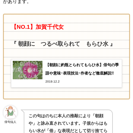
があります。
【NO.1】加賀千代女
『 朝顔に つるべ取られて もらひ水 』
【朝顔に釣瓶とられてもらひ水】俳句の季
語や意味･表現技法･作者など徹底解説!!
2019.12.2
この句はのちに本人の推敲により「朝顔
俳句仙人
や」と詠み直されています。子規からはも
らい水が「俗」な表現だとして切り捨てら