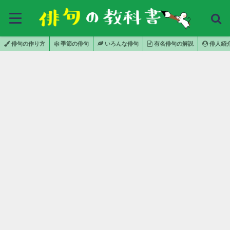
俳句の作り方
季節の俳句
いろんな俳句
有名俳句の解説
俳人紹