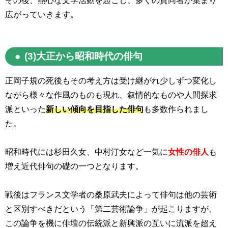
その後、熱心な文学活動を起こし、多くの賛同者が集まり
広がっていきます。
(3)大正から昭和時代の俳句
正岡子規の死後もその考え方は受け継がれ少しずつ変化し
ながら様々な作風のものも現れ、叙情的なものや人間探求
派といった
新しい傾向を目指した俳句
も多数作られまし
た。
昭和時代には杉田久女、中村汀女など一気に
女性の俳人
も
増え近代俳句の礎の一つとなります。
戦後はフランス文学者の桑原武夫によって俳句は他の芸術
と区別すべきだという「第二芸術論争」が起こりますが、
この論争を機に俳壇の伝統派と新興派の互いに流派を超え