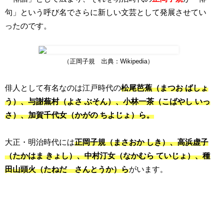
句」という呼び名でさらに新しい文芸として発展させてい
ったのです。
（正岡子規 出典：Wikipedia）
俳人として有名なのは江戸時代の
松尾芭蕉（まつお ばしょ
う）、与謝蕪村（よさ ぶそん）、小林一茶（こばやし いっ
さ）、加賀千代女（かがの ちよじょ）ら。
大正・明治時代には
正岡子規（まさおか しき）、高浜虚子
（たかはま きょし）、中村汀女（なかむら ていじょ）、種
田山頭火（たねだ さんとうか）ら
がいます。