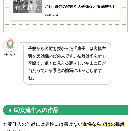
これ!!俳句の特徴や人物像など徹底解説！
2020.3.11
子規から名前を授かった「虚子」は客観主
俳句仙人
義を受け継いだ俳人です。枯野は冬を示す
季語で、遠くに見える寒々しい冬山に日が
当たっている景色の描写にホッとします
ね。
⑵女流俳人の作品
女流俳人の作品には男性には書けない
女性ならではの視点