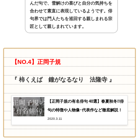
んだ句で、雪解けの喜びと自分の気持ちを
合わせて素直に表現しているようです。俳
句界では門人たちを巡回する親しまれる宗
匠として親しまれています。
【NO.4】正岡子規
『 柿くえば 鐘がなるなり 法隆寺 』
【正岡子規の有名俳句 40選】春夏秋冬!!俳
句の特徴や人物像･代表作など徹底解説！
2020.3.11