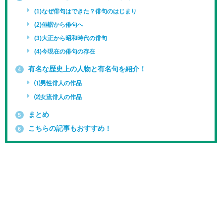
(1)なぜ俳句はできた？俳句のはじまり
(2)俳諧から俳句へ
(3)大正から昭和時代の俳句
(4)今現在の俳句の存在
有名な歴史上の人物と有名句を紹介！
4
⑴男性俳人の作品
⑵女流俳人の作品
まとめ
5
こちらの記事もおすすめ！
6