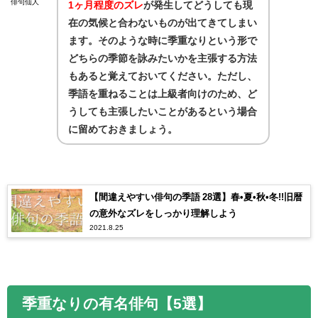
俳句仙人
1ヶ月程度のズレ
が発生してどうしても現
在の気候と合わないものが出てきてしまい
ます。そのような時に季重なりという形で
どちらの季節を詠みたいかを主張する方法
もあると覚えておいてください。ただし、
季語を重ねることは上級者向けのため、ど
うしても主張したいことがあるという場合
に留めておきましょう。
【間違えやすい俳句の季語 28選】春•夏•秋•冬!!旧暦
の意外なズレをしっかり理解しよう
2021.8.25
季重なりの有名俳句【
5
選】