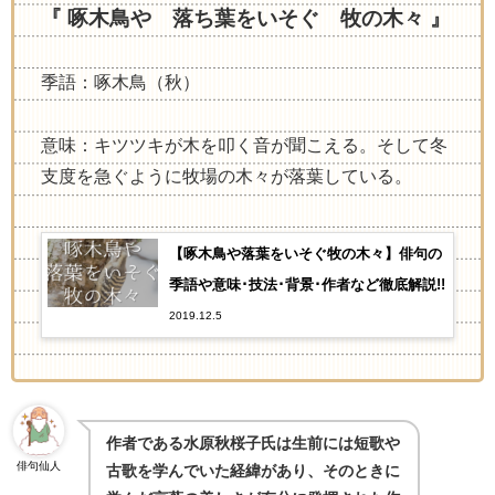
『 啄木鳥や 落ち葉をいそぐ 牧の木々 』
季語：啄木鳥（秋）
意味：キツツキが木を叩く音が聞こえる。そして冬
支度を急ぐように牧場の木々が落葉している。
【啄木鳥や落葉をいそぐ牧の木々】俳句の
季語や意味･技法･背景･作者など徹底解説!!
2019.12.5
作者である水原秋桜子氏は生前には短歌や
俳句仙人
古歌を学んでいた経緯があり、そのときに