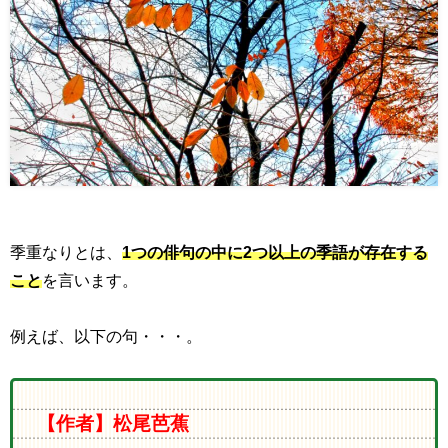
季重なりとは、
1
つの俳句の中に
2
つ以上の季語が存在する
こと
を言います。
例えば、以下の句・・・。
【作者】松尾芭蕉