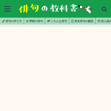
俳句の作り方
季節の俳句
いろんな俳句
有名俳句の解説
俳人紹