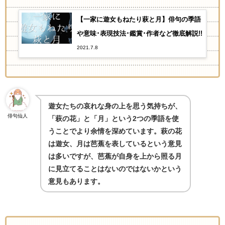
【一家に遊女もねたり萩と月】俳句の季語
や意味･表現技法･鑑賞･作者など徹底解説!!
2021.7.8
遊女たちの哀れな身の上を思う気持ちが、
俳句仙人
「萩の花」と「月」という
2
つの季語を使
うことでより余情を深めています。萩の花
は遊女、月は芭蕉を表しているという意見
は多いですが、芭蕉が自身を上から照る月
に見立てることはないのではないかという
意見もあります。