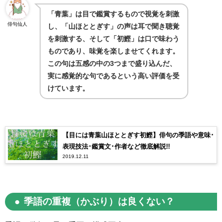
「青葉」は目で鑑賞するもので視覚を刺激
俳句仙人
し、「山ほととぎす」の声は耳で聞き聴覚
を刺激する、そして「初鰹」は口で味わう
ものであり、味覚を楽しませてくれます。
この句は五感の中の
3
つまで盛り込んだ、
実に感覚的な句であるという高い評価を受
けています。
【目には青葉山ほととぎす初鰹】俳句の季語や意味･
表現技法･鑑賞文･作者など徹底解説!!
2019.12.11
季語の重複（かぶり）は良くない？