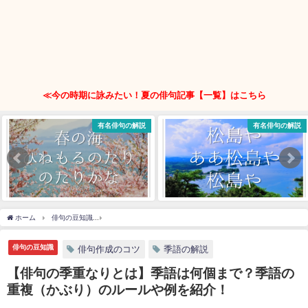
≪今の時期に詠みたい！夏の俳句記事【一覧】はこちら
有名俳句の解説
有名俳句の解説
ホーム
俳句の豆知識
【俳句の季重なりとは】季語は何個まで？季語の重複（かぶり
俳句の豆知識
俳句作成のコツ
季語の解説
【俳句の季重なりとは】季語は何個まで？季語の
重複（かぶり）のルールや例を紹介！