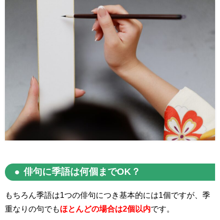
俳句に季語は何個まで
OK
？
もちろん季語は
1
つの俳句につき基本的には
1
個ですが、季
重なりの句でも
ほとんどの場合は2個以内
です。