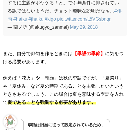
するに主題がボヤケる！と。でも無条件に排されてい
る訳ではないようだ。チョット曖昧な説明だなぁ…
#俳
句
#haiku
#jhaiku
#kigo
pic.twitter.com/tt5VGsbnqr
— 蘭ノ丞 (@akugyo_zanmai)
May 29, 2018
また、自分で俳句を作るときには
【季語の季節】
に気をつ
ける必要があります。
例えば「花火」や「朝顔」は秋の季語ですが、「夏祭り」
や「夏休み」など夏の時期であることを主張したいという
ときもあるでしょう。この場合は夏を意味する季語を入れ
て
夏であることを強調する必要があります。
季語は旧暦に従って設定されているため、