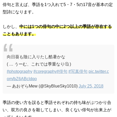
俳句と言えば、季語を
1
つ入れて
5
・
7
・
5
の
17
音が基本の定
型詩になります。
しかし、
中には1つの俳句の中に2つ以上の季語が存在する
こともあります。
向日葵も陰に入りたし酷暑かな
( … うーむ、これでは季重なり🤔 )
#photography
#coregraphy
#俳句
#写真俳句
pic.twitter.c
om/bZ6ABcldqo
— あおぞらMew (@SkyBlueSky1010)
July 25, 2018
季語の使い方を誤ると季語それぞれの持ち味がぶつかり合
い、双方の良さを殺してしまい、良くない俳句が出来上が