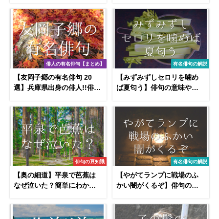
底解説!!
俳人の有名俳句【まとめ】
有名俳句の解説
【友岡子郷の有名俳句 20
【みずみずしセロリを噛め
選】兵庫県出身の俳人!!俳句
ば夏匂う】俳句の意味や表
の特徴や人物像･代表作など
現技法･鑑賞文･作者など徹
徹底解説！
底解説!!
俳句の豆知識
有名俳句の解説
【奥の細道】平泉で芭蕉は
【やがてランプに戦場のふ
なぜ泣いた？簡単にわかり
かい闇がくるぞ】俳句の季
やすく解説!!
語や意味･表現技法･鑑賞･作
者など徹底解説!!