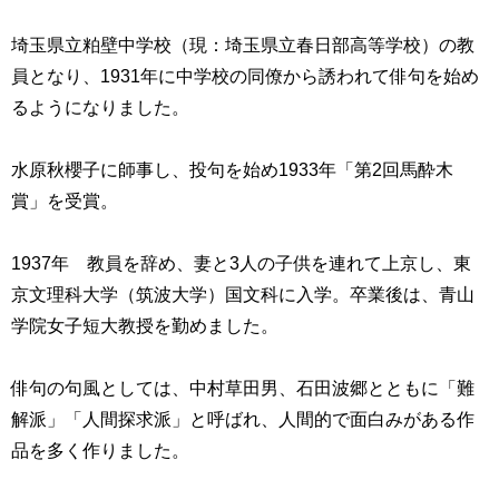
埼玉県立粕壁中学校（現：埼玉県立春日部高等学校）の教
員となり、
1931
年に中学校の同僚から誘われて俳句を始め
るようになりました。
水原秋櫻子に師事し、投句を始め
1933
年「第
2
回馬酔木
賞」を受賞。
1937
年 教員を辞め、妻と
3
人の子供を連れて上京し、東
京文理科大学（筑波大学）国文科に入学。卒業後は、青山
学院女子短大教授を勤めました。
俳句の句風としては、中村草田男、石田波郷とともに「難
解派」「人間探求派」と呼ばれ、人間的で面白みがある作
品を多く作りました。