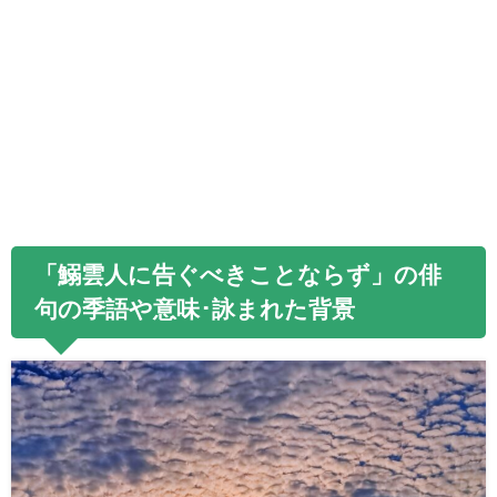
「鰯雲人に告ぐべきことならず」の俳
句の季語や意味･詠まれた背景