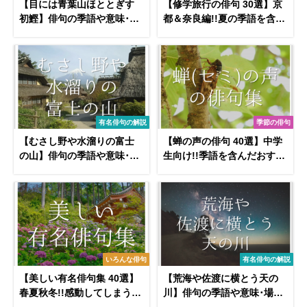
【目には青葉山ほととぎす
【修学旅行の俳句 30選】京
初鰹】俳句の季語や意味･表
都＆奈良編!!夏の季語を含ん
現技法･鑑賞文･作者など徹
だオススメ俳句作品集を紹
底解説!!
介！
有名俳句の解説
季節の俳句
【むさし野や水溜りの富士
【蝉の声の俳句 40選】中学
の山】俳句の季語や意味･表
生向け!!季語を含んだおすす
現技法･鑑賞･作者など徹底
め俳句作品を紹介！
解説!!
いろんな俳句
有名俳句の解説
【美しい有名俳句集 40選】
【荒海や佐渡に横とう天の
春夏秋冬!!感動してしまう俳
川】俳句の季語や意味･場所
句(季語付き)を紹介
(何県)･表現技法･作者など徹