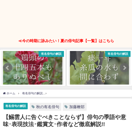
≪今の時期に詠みたい！夏の俳句記事【一覧】はこちら
有名俳句の解説
有名俳句の解説
ホーム
有名俳句の解説
【鰯雲人に告ぐべきことならず】俳句の季語や意味･表現技法･
有名俳句の解説
秋の有名俳句
加藤楸邨
【鰯雲人に告ぐべきことならず】俳句の季語や意
味･表現技法･鑑賞文･作者など徹底解説!!