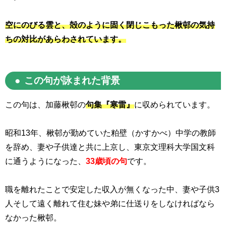
空にのびる雲と、殻のように固く閉じこもった楸邨の気持
ちの対比があらわされています。
この句が詠まれた背景
この句は、加藤楸邨の
句集『寒雷』
に収められています。
昭和
13
年、楸邨が勤めていた粕壁（かすかべ）中学の教師
を辞め、妻や子供達と共に上京し、東京文理科大学国文科
に通うようになった、
33歳頃の句
です。
職を離れたことで安定した収入が無くなった中、妻や子供
3
人そして遠く離れて住む妹や弟に仕送りをしなければなら
なかった楸邨。