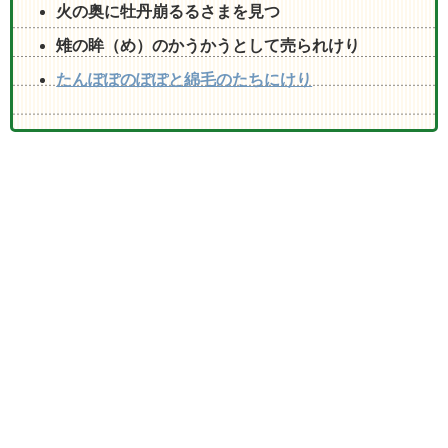
火の奥に牡丹崩るるさまを見つ
雉の眸（め）のかうかうとして売られけり
たんぽぽのぽぽと綿毛のたちにけり