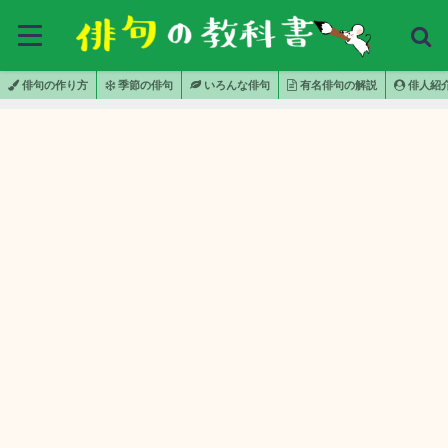
俳句の作り方
季節の俳句
いろんな俳句
有名俳句の解説
俳人紹