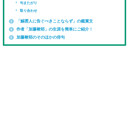
句またがり
取り合わせ
「鰯雲人に告ぐべきことならず」の鑑賞文
3
作者「加藤楸邨」の生涯を簡単にご紹介！
4
加藤楸邨のそのほかの俳句
5