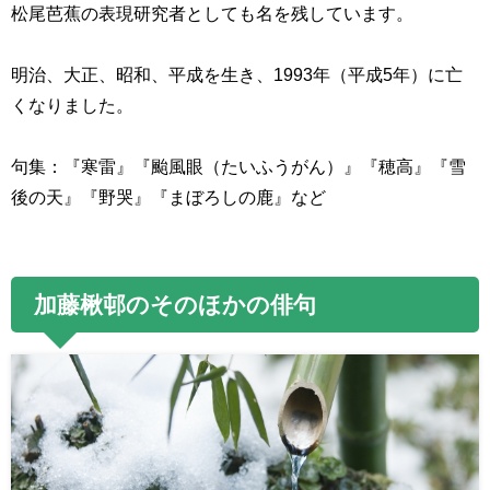
松尾芭蕉の表現研究者としても名を残しています。
明治、大正、昭和、平成を生き、
1993
年（平成
5
年）に亡
くなりました。
句集：『寒雷』『颱風眼（たいふうがん）』『穂高』『雪
後の天』『野哭』『まぼろしの鹿』など
加藤楸邨のそのほかの俳句