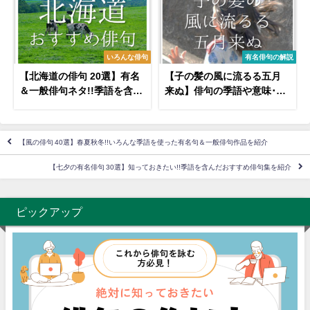
いろんな俳句
有名俳句の解説
【北海道の俳句 20選】有名
【子の髪の風に流るる五月
＆一般俳句ネタ!!季語を含む
来ぬ】俳句の季語や意味･表
修学旅行の思い出俳句も紹
現技法･鑑賞文･作者など徹
介
底解説!!
【風の俳句 40選】春夏秋冬!!いろんな季語を使った有名句＆一般俳句作品を紹介
【七夕の有名俳句 30選】知っておきたい!!季語を含んだおすすめ俳句集を紹介
ピックアップ