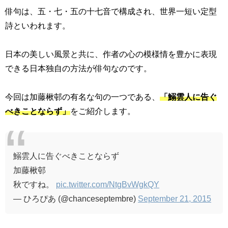
俳句は、五・七・五の十七音で構成され、世界一短い定型
詩といわれます。
日本の美しい風景と共に、作者の心の模様情を豊かに表現
できる日本独自の方法が俳句なのです。
今回は加藤楸邨の有名な句の一つである、
「鰯雲人に告ぐ
べきことならず」
をご紹介します。
鰯雲人に告ぐべきことならず
加藤楸邨
秋ですね。
pic.twitter.com/NtgBvWgkQY
— ひろぴあ (@chanceseptembre)
September 21, 2015