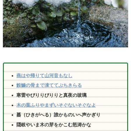
燕はや帰りて山河音もなし
鮟鱇の骨まで凍ててぶちきらる
寒雷やびりりびりりと真夜の玻璃
木の葉ふりやまずいそぐないそぐなよ
蟇（ひきがへる）誰かものいへ声かぎり
隠岐やいま木の芽をかこむ怒涛かな