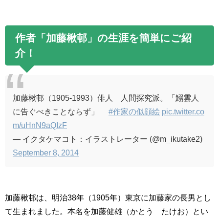
作者「加藤楸邨」の生涯を簡単にご紹
介！
加藤楸邨（1905-1993）俳人 人間探究派。「鰯雲人
に告ぐべきことならず」
#作家の似顔絵
pic.twitter.co
m/uHnN9aQIzF
— イクタケマコト：イラストレーター (@m_ikutake2)
September 8, 2014
加藤楸邨は、明治
38
年（
1905
年）東京に加藤家の長男とし
て生まれました。本名を加藤健雄（かとう たけお）とい