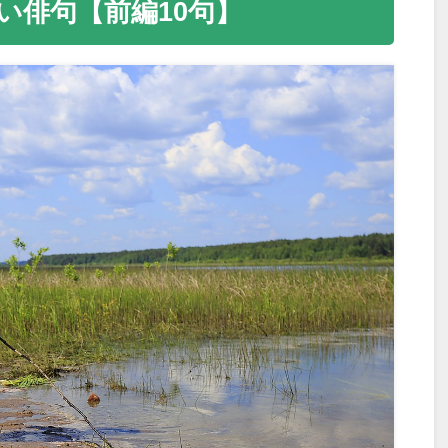
い俳句【前編10句】