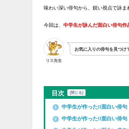
味わい深い俳句から、鋭い視点で詠ま
今回は、
中学生が詠んだ面白い俳句作
お気に入りの俳句を見つけ
リス先生
目次
[
閉じる
]
中学生が作った!!面白い俳句
1
中学生が作った!!面白い俳句
2