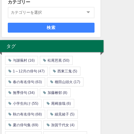
カテゴリー
検索
タグ
与謝蕪村
(16)
松尾芭蕉
(50)
1～12月の俳句
(47)
西東三鬼
(5)
春の有名俳句
(63)
種田山頭火
(17)
無季俳句
(34)
加藤楸邨
(8)
小学生向け
(55)
尾崎放哉
(6)
秋の有名俳句
(68)
細見綾子
(5)
夏の俳句集
(69)
加賀千代女
(4)