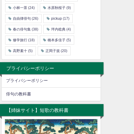
小林一茶
(24)
水原秋桜子
(9)
自由律俳句
(26)
pickup
(17)
春の俳句集
(38)
坪内稔典
(4)
修学旅行
(18)
橋本多佳子
(5)
高野素十
(5)
正岡子規
(20)
プライバシーポリシー
プライバシーポリシー
俳句の教科書
【姉妹サイト】短歌の教科書