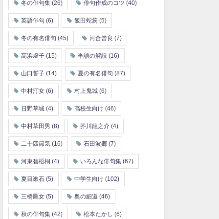
冬の俳句集
(26)
俳句作成のコツ
(40)
英語俳句
(6)
飯田蛇笏
(5)
冬の有名俳句
(45)
河合曾良
(7)
高浜虚子
(15)
季語の解説
(16)
山口誓子
(14)
夏の有名俳句
(87)
中村汀女
(6)
村上鬼城
(6)
日野草城
(4)
高校生向け
(46)
中村草田男
(8)
芥川龍之介
(4)
二十四節気
(16)
石田波郷
(7)
河東碧梧桐
(4)
いろんな俳句集
(67)
夏目漱石
(5)
中学生向け
(102)
三橋鷹女
(5)
奥の細道
(46)
秋の俳句集
(42)
松本たかし
(6)