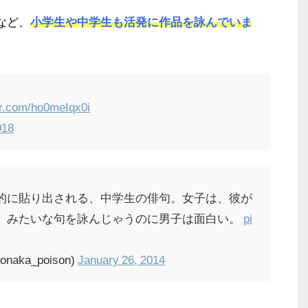
など、
小学生や中学生も活発に作品を詠んでいま
ter.com/ho0meIqx0i
018
的に貼り出される、中学生の俳句。女子は、彼が
、みたいな句を詠んじゃうのに男子は面白い。
pi
aka_poison)
January 26, 2014