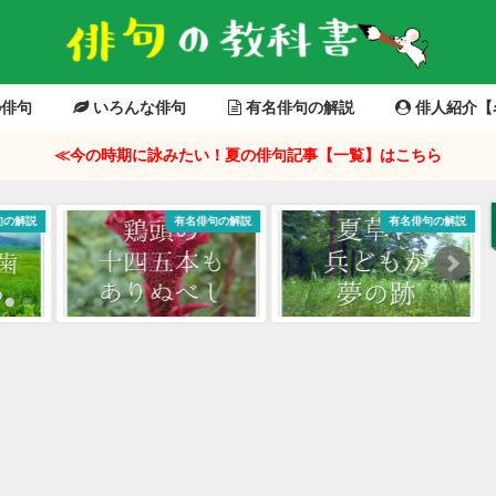
俳句
いろんな俳句
有名俳句の解説
俳人紹介【
≪今の時期に詠みたい！夏の俳句記事【一覧】はこちら
有名俳句の解説
有名俳句の解説
有名俳句