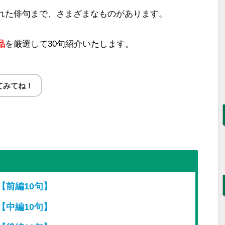
れた俳句まで、さまざまなものがあります。
品
を厳選して30句紹介いたします。
てみてね！
【前編10句】
【中編10句】