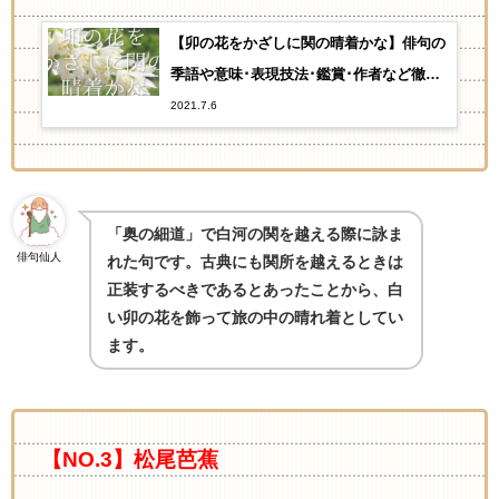
【卯の花をかざしに関の晴着かな】俳句の
季語や意味･表現技法･鑑賞･作者など徹底
解説!!
2021.7.6
「奥の細道」で白河の関を越える際に詠ま
俳句仙人
れた句です。古典にも関所を越えるときは
正装するべきであるとあったことから、白
い卯の花を飾って旅の中の晴れ着としてい
ます。
【NO.3】松尾芭蕉