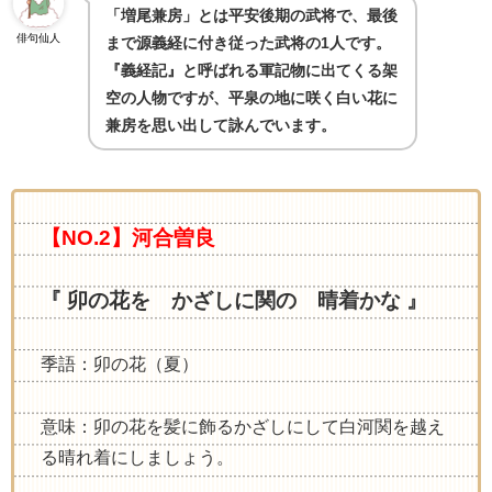
「増尾兼房」とは平安後期の武将で、最後
俳句仙人
まで源義経に付き従った武将の
1
人です。
『義経記』と呼ばれる軍記物に出てくる架
空の人物ですが、平泉の地に咲く白い花に
兼房を思い出して詠んでいます。
【NO.2】河合曽良
『 卯の花を かざしに関の 晴着かな 』
季語：卯の花（夏）
意味：卯の花を髪に飾るかざしにして白河関を越え
る晴れ着にしましょう。