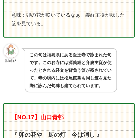
意味：卯の花が咲いているなぁ。義経主従が残した
笈を見ている。
この句は福島県にある医王寺で詠まれた句
俳句仙人
です。このお寺には源義経と弁慶主従が使
ったとされる経文を背負う笈が残されてい
て、寺の境内には松尾芭蕉も同じ笈を見た
際に詠んだ句碑も建てられています。
【NO.17】山口青邨
『 卯の花や 厨の灯 今は消し 』