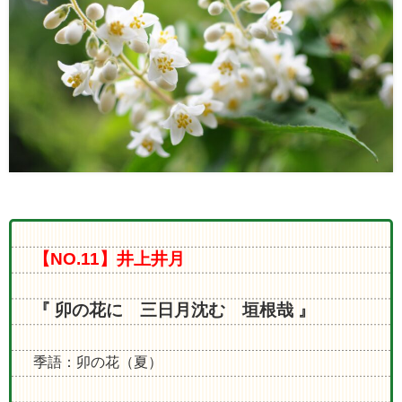
【NO.11】井上井月
『 卯の花に 三日月沈む 垣根哉 』
季語：卯の花（夏）