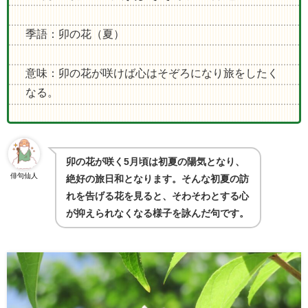
季語：卯の花（夏）
意味：卯の花が咲けば心はそぞろになり旅をしたく
なる。
卯の花が咲く
5
月頃は初夏の陽気となり、
俳句仙人
絶好の旅日和となります。そんな初夏の訪
れを告げる花を見ると、そわそわとする心
が抑えられなくなる様子を詠んだ句です。