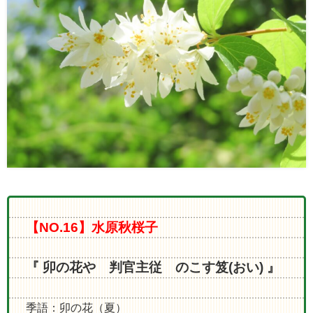
【NO.16】水原秋桜子
『 卯の花や 判官主従 のこす笈(おい) 』
季語：卯の花（夏）