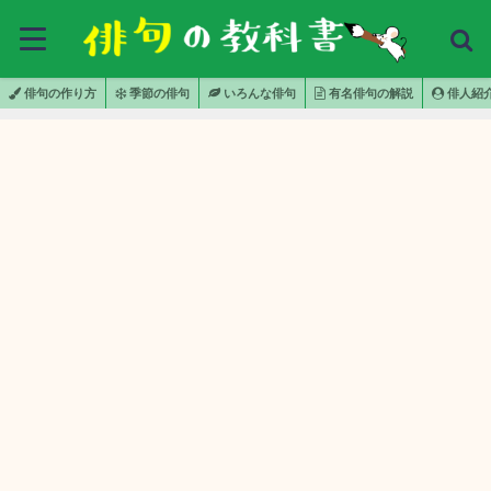
俳句の作り方
季節の俳句
いろんな俳句
有名俳句の解説
俳人紹