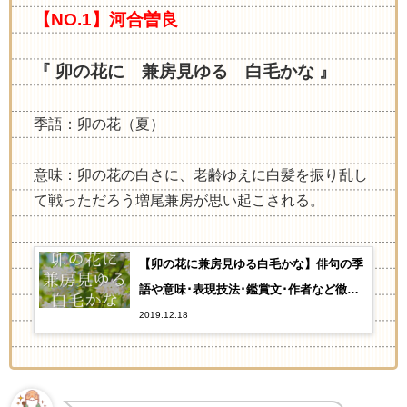
【NO.1】河合曽良
『 卯の花に 兼房見ゆる 白毛かな 』
季語：卯の花（夏）
意味：卯の花の白さに、老齢ゆえに白髪を振り乱し
て戦っただろう増尾兼房が思い起こされる。
【卯の花に兼房見ゆる白毛かな】俳句の季
語や意味･表現技法･鑑賞文･作者など徹底
解説!!
2019.12.18