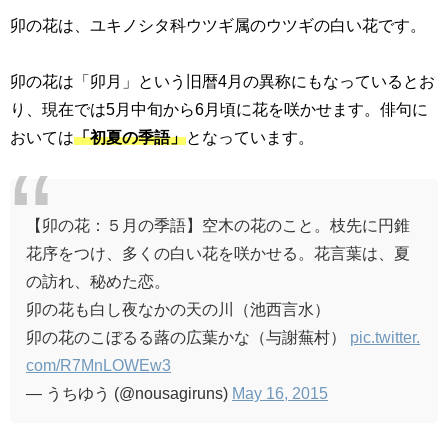
卯の花は、ユキノシタ科ウツギ属のウツギの白い花です。
卯の花は「卯月」という旧暦
4
月の異称にもなっているとお
り、現在では
5
月中旬から
6
月頃に花を咲かせます。俳句に
おいては
「初夏の季語」
となっています。
【卯の花：５月の季語】空木の花のこと。枝先に円錐
花序をつけ、多くの白い花を咲かせる。花言葉は、夏
の訪れ、秘めた恋。
卯の花も白し夜なかの天の川（池西言水）
卯の花のこぼるる蕗の広葉かな（与謝蕪村）
pic.twitter.
com/R7MnLOWEw3
— うちゆう (@nousagiruns)
May 16, 2015