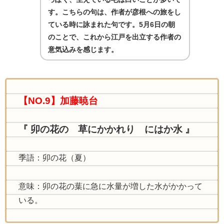
す。こちらの句は、作者が彦根への旅をし
ている時に詠まれた句です。
5
月
6
日の朝
のことで、これから江戸を出立する作者の
意気込みを感じます。
【NO.9】加藤暁台
『 卯の花の 草にかかれり にはか水 』
季語：卯の花（夏）
意味：卯の花の葉に急に水量が増した水がかかって
いる。