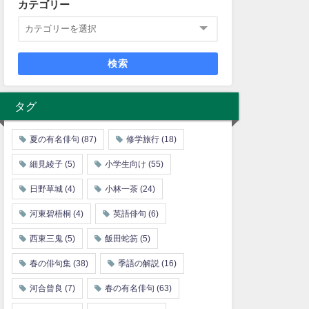
カテゴリー
検索
タグ
夏の有名俳句
(87)
修学旅行
(18)
細見綾子
(5)
小学生向け
(55)
日野草城
(4)
小林一茶
(24)
河東碧梧桐
(4)
英語俳句
(6)
西東三鬼
(5)
飯田蛇笏
(5)
春の俳句集
(38)
季語の解説
(16)
河合曾良
(7)
春の有名俳句
(63)