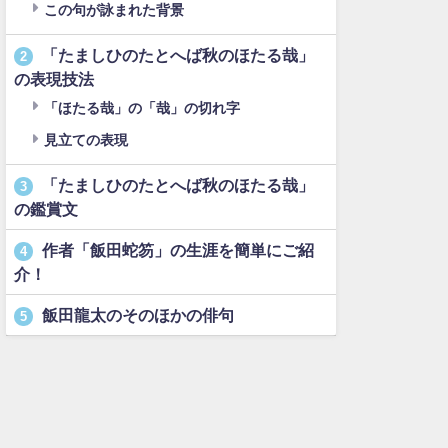
この句が詠まれた背景
「たましひのたとへば秋のほたる哉」
2
の表現技法
「ほたる哉」の「哉」の切れ字
見立ての表現
「たましひのたとへば秋のほたる哉」
3
の鑑賞文
作者「飯田蛇笏」の生涯を簡単にご紹
4
介！
飯田龍太のそのほかの俳句
5