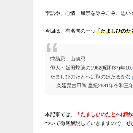
季語や、心情・風景を詠みこみ、思い
今回は、有名句の一つ
「たましひのた
蛇笏忌，山廬忌
俳人・飯田蛇笏の1962(昭和37)年1
たましひのたとへば秋のほたるかな
— 久延毘古⛩陶 皇紀2681年令和三年長月
本記事では、
「たましひのたとへば秋
ついて徹底解説していきますので、ぜ