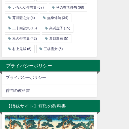
いろんな俳句集
(67)
秋の有名俳句
(68)
芥川龍之介
(4)
無季俳句
(34)
二十四節気
(16)
高浜虚子
(15)
秋の俳句集
(42)
夏目漱石
(5)
村上鬼城
(6)
三橋鷹女
(5)
プライバシーポリシー
プライバシーポリシー
俳句の教科書
【姉妹サイト】短歌の教科書