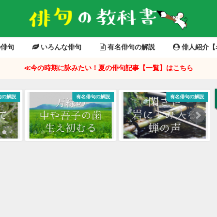
俳句
いろんな俳句
有名俳句の解説
俳人紹介【
≪今の時期に詠みたい！夏の俳句記事【一覧】はこちら
有名俳句の解説
有名俳句の解説
有名