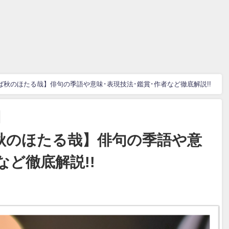
秋のほたる哉】俳句の季語や意味･表現技法･鑑賞･作者など徹底解説!!
秋のほたる哉】俳句の季語や意
など徹底解説!!