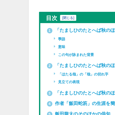
目次
[
閉じる
]
「たましひのたとへば秋のほ
1
季語
意味
この句が詠まれた背景
「たましひのたとへば秋のほ
2
「ほたる哉」の「哉」の切れ字
見立ての表現
「たましひのたとへば秋のほ
3
作者「飯田蛇笏」の生涯を簡
4
飯田龍太のそのほかの俳句
5