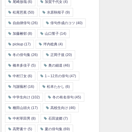
尾崎放哉
(6)
加賀千代女
(4)
松尾芭蕉
(50)
水原秋桜子
(9)
自由律俳句
(26)
俳句作成のコツ
(40)
加藤楸邨
(8)
山口誓子
(14)
pickup
(17)
坪内稔典
(4)
冬の俳句集
(26)
正岡子規
(20)
橋本多佳子
(5)
奥の細道
(46)
中村汀女
(6)
1～12月の俳句
(47)
与謝蕪村
(16)
松本たかし
(6)
中学生向け
(102)
冬の有名俳句
(45)
種田山頭火
(17)
高校生向け
(46)
中村草田男
(8)
石田波郷
(7)
高野素十
(5)
夏の俳句集
(69)