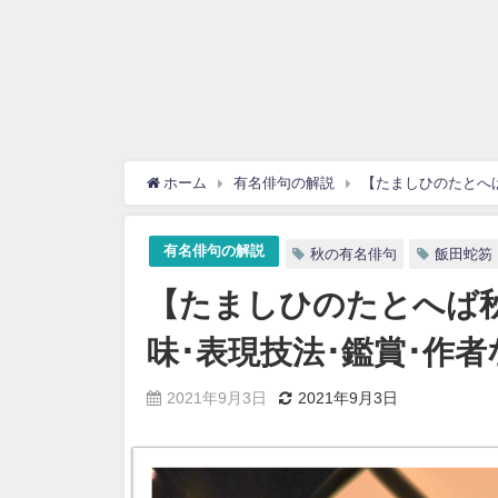
ホーム
有名俳句の解説
【たましひのたとへば
有名俳句の解説
秋の有名俳句
飯田蛇笏
【たましひのたとへば
味･表現技法･鑑賞･作者
2021年9月3日
2021年9月3日