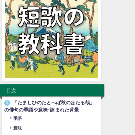
目次
「たましひのたとへば秋のほたる哉」
1
の俳句の季語や意味･詠まれた背景
季語
意味