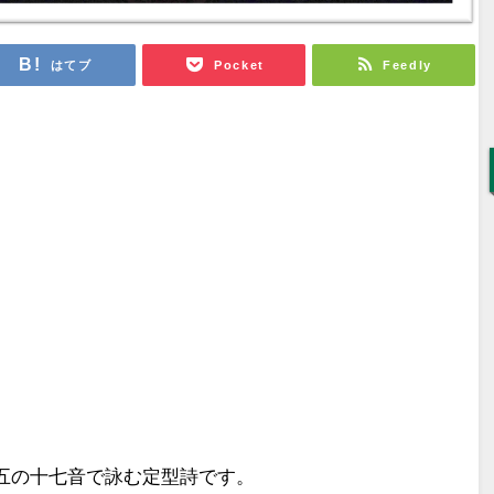
はてブ
Pocket
Feedly
五の十七音で詠む定型詩です。