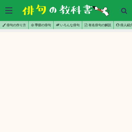
俳句の作り方
季節の俳句
いろんな俳句
有名俳句の解説
俳人紹