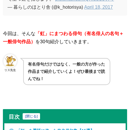
— 暮らしのほとり舎 (@k_hotorisya)
April 18, 2017
今回は、そんな
「虹」にまつわる俳句（有名俳人の名句＋
一般俳句
作品）
を
30
句紹介していきます。
有名俳句だけではなく、一般の方が作った
リス先生
作品まで紹介していくよ！ぜひ最後まで読
んでね！
目次
[
閉じる
]