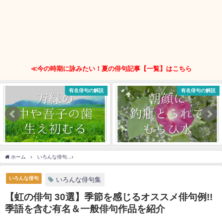
≪今の時期に詠みたい！夏の俳句記事【一覧】はこちら
有名俳句の解説
有名俳句の解説
ホーム
いろんな俳句
【虹の俳句 30選】季節を感じるオススメ俳句例!!季語を含む有
いろんな俳句
いろんな俳句集
【虹の俳句 30選】季節を感じるオススメ俳句例!!
季語を含む有名＆一般俳句作品を紹介