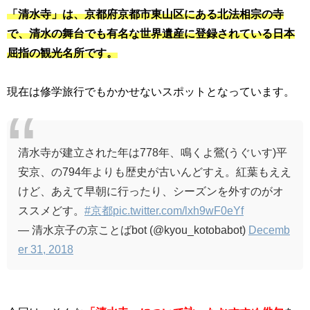
「清水寺」は、京都府京都市東山区にある北法相宗の寺
で、清水の舞台でも有名な世界遺産に登録されている日本
屈指の観光名所です。
現在は修学旅行でもかかせないスポットとなっています。
清水寺が建立された年は778年、鳴くよ鶯(うぐいす)平
安京、の794年よりも歴史が古いんどすえ。紅葉もええ
けど、あえて早朝に行ったり、シーズンを外すのがオ
ススメどす。
#京都
pic.twitter.com/lxh9wF0eYf
— 清水京子の京ことばbot (@kyou_kotobabot)
Decemb
er 31, 2018