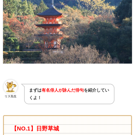
まずは
有名俳人が詠んだ俳句
を紹介してい
リス先生
くよ！
【NO.1】日野草城