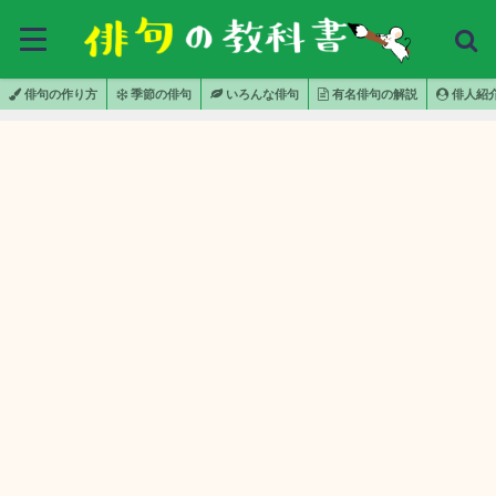
俳句の作り方
季節の俳句
いろんな俳句
有名俳句の解説
俳人紹