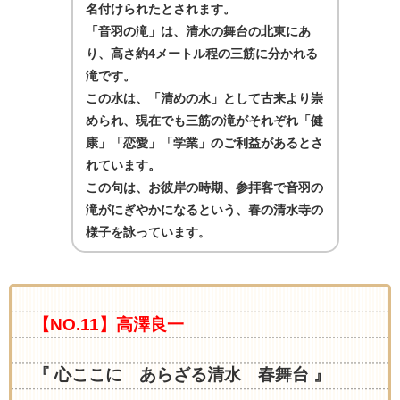
名付けられたとされます。
「音羽の滝」は、清水の舞台の北東にあ
り、高さ約
4
メートル程の三筋に分かれる
滝です。
この水は、「清めの水」として古来より崇
められ、現在でも三筋の滝がそれぞれ「健
康」「恋愛」「学業」のご利益があるとさ
れています。
この句は、お彼岸の時期、参拝客で音羽の
滝がにぎやかになるという、春の清水寺の
様子を詠っています
。
【NO.11】高澤良一
『 心ここに あらざる清水 春舞台 』