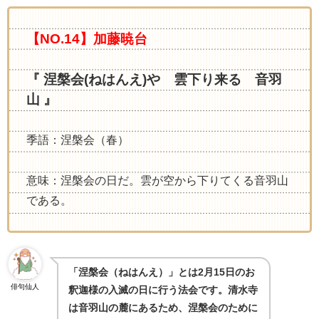
【NO.14】加藤暁台
『 涅槃会(ねはんえ)や 雲下り来る 音羽
山 』
季語：涅槃会（春）
意味：涅槃会の日だ。雲が空から下りてくる音羽山
である。
「涅槃会（ねはんえ）」とは
2
月
15
日のお
俳句仙人
釈迦様の入滅の日に行う法会です。清水寺
は音羽山の麓にあるため、涅槃会のために