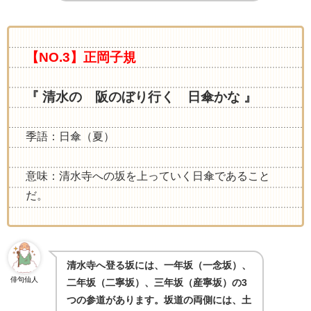
【NO.3】正岡子規
『 清水の 阪のぼり行く 日傘かな 』
季語：日傘（夏）
意味：清水寺への坂を上っていく日傘であること
だ。
清水寺へ登る坂には、一年坂（一念坂）、
俳句仙人
二年坂（二寧坂）、三年坂（産寧坂）の
3
つの参道があります。坂道の両側には、土