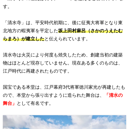
す。
「清水寺」は、平安時代初期に、後に征夷大将軍となり東
北地方の蝦夷軍を平定した
坂上田村麻呂（さかのうえたむ
らまろ）が建立した
と伝えられています。
清水寺は火災により何度も焼失したため、創建当初の建築
物はほとんど現存していません。現在ある多くのものは、
江戸時代に再建されたものです。
国宝である本堂は、江戸幕府
3
代将軍徳川家光が再建したも
ので、本堂から張り出すように造られた舞台は、
「清水の
舞台」
として有名です。