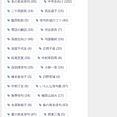
冬の有名俳句
(45)
中学生向け
(102)
二十四節気
(16)
高浜虚子
(15)
飯田蛇笏
(5)
俳句作成のコツ
(40)
季語の解説
(16)
河合曾良
(7)
高校生向け
(46)
与謝蕪村
(16)
加賀千代女
(4)
正岡子規
(20)
松尾芭蕉
(50)
中村草田男
(8)
自由律俳句
(26)
小林一茶
(24)
橋本多佳子
(5)
日野草城
(4)
中村汀女
(6)
いろんな俳句集
(67)
無季俳句
(34)
種田山頭火
(17)
水原秋桜子
(9)
春の有名俳句
(63)
夏の有名俳句
(87)
西東三鬼
(5)