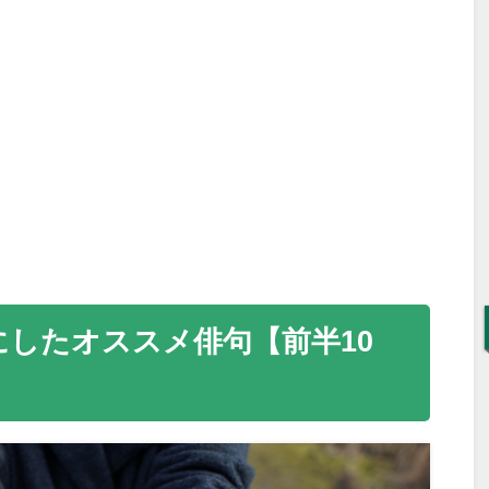
にしたオススメ俳句【前半
10