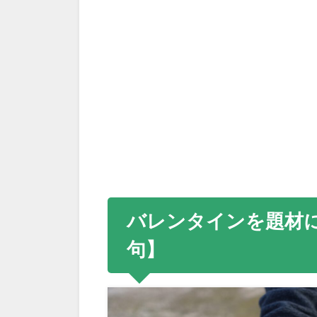
バレンタインを題材
句
】