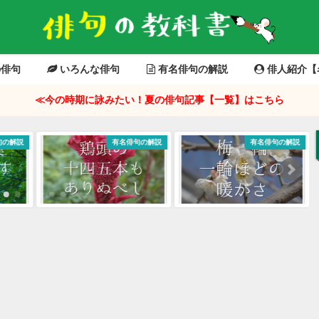
俳句
いろんな俳句
有名俳句の解説
俳人紹介【
≪今の時期に詠みたい！夏の俳句記事【一覧】はこちら
句の解説
有名俳句の解説
有名俳句の解説