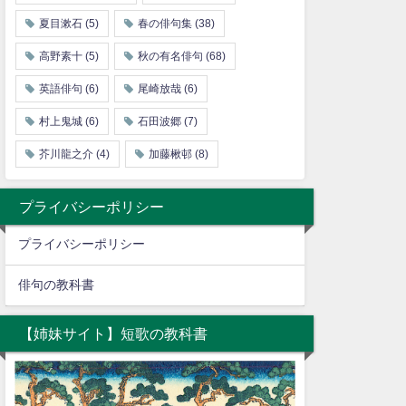
夏目漱石
(5)
春の俳句集
(38)
高野素十
(5)
秋の有名俳句
(68)
英語俳句
(6)
尾崎放哉
(6)
村上鬼城
(6)
石田波郷
(7)
芥川龍之介
(4)
加藤楸邨
(8)
プライバシーポリシー
プライバシーポリシー
俳句の教科書
【姉妹サイト】短歌の教科書