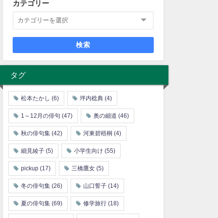
カテゴリー
検索
タグ
松本たかし
(6)
坪内稔典
(4)
1～12月の俳句
(47)
奥の細道
(46)
秋の俳句集
(42)
河東碧梧桐
(4)
細見綾子
(5)
小学生向け
(55)
pickup
(17)
三橋鷹女
(5)
冬の俳句集
(26)
山口誓子
(14)
夏の俳句集
(69)
修学旅行
(18)