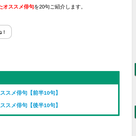
た
オススメ俳句
を
20句
ご紹介します。
ね！
ススメ俳句【前半10句】
ススメ俳句【後半10句】