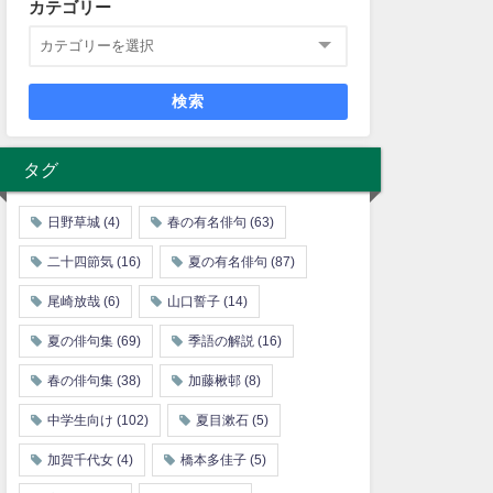
カテゴリー
検索
タグ
日野草城
(4)
春の有名俳句
(63)
二十四節気
(16)
夏の有名俳句
(87)
尾崎放哉
(6)
山口誓子
(14)
夏の俳句集
(69)
季語の解説
(16)
春の俳句集
(38)
加藤楸邨
(8)
中学生向け
(102)
夏目漱石
(5)
加賀千代女
(4)
橋本多佳子
(5)