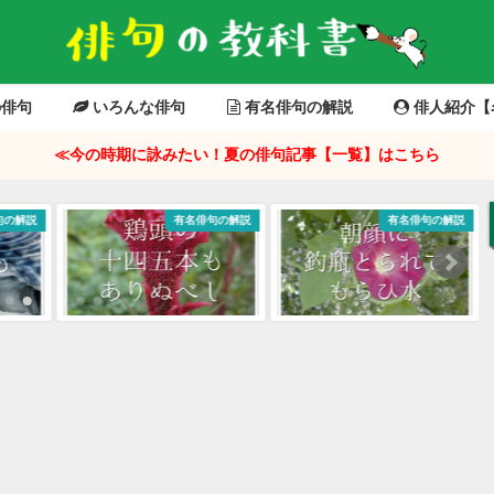
俳句
いろんな俳句
有名俳句の解説
俳人紹介【
≪今の時期に詠みたい！夏の俳句記事【一覧】はこちら
句の解説
有名俳句の解説
有名俳句の解説