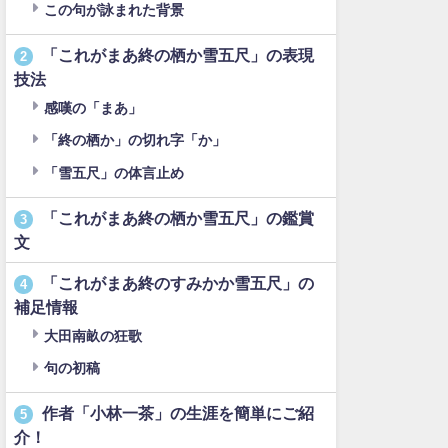
この句が詠まれた背景
「これがまあ終の栖か雪五尺」の表現
2
技法
感嘆の「まあ」
「終の栖か」の切れ字「か」
「雪五尺」の体言止め
「これがまあ終の栖か雪五尺」の鑑賞
3
文
「これがまあ終のすみかか雪五尺」の
4
補足情報
大田南畝の狂歌
句の初稿
作者「小林一茶」の生涯を簡単にご紹
5
介！