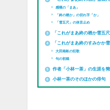
感嘆の「まあ」
「終の栖か」の切れ字「か」
「雪五尺」の体言止め
「これがまあ終の栖か雪五尺
3
「これがまあ終のすみかか雪
4
大田南畝の狂歌
句の初稿
作者「小林一茶」の生涯を簡
5
小林一茶のそのほかの俳句
6