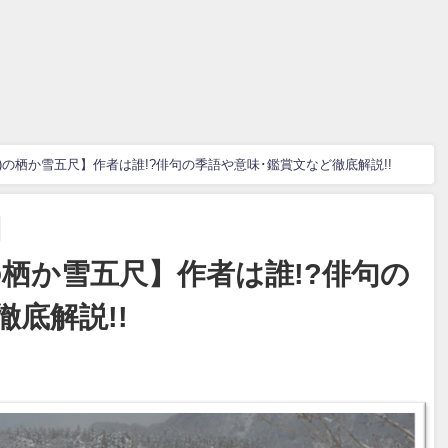
)の栖か雪五尺】作者は誰!?俳句の季語や意味･鑑賞文など徹底解説!!
の栖か雪五尺】作者は誰!?俳句の
底解説!!