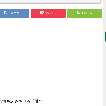
はてブ
Pocket
Feedly
心情を詠みあげる「俳句」。