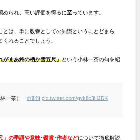
認められ、高い評価を得るに至っています。
ことは、単に教養としての知識というにとどまら
てくれることでしょう。
れがまあ終の栖か雪五尺」
という小林一茶の句を紹
（小林一茶）
#俳句
pic.twitter.com/gvk8c3HJDK
尺」の季語や意味･鑑賞･作者など
について徹底解説