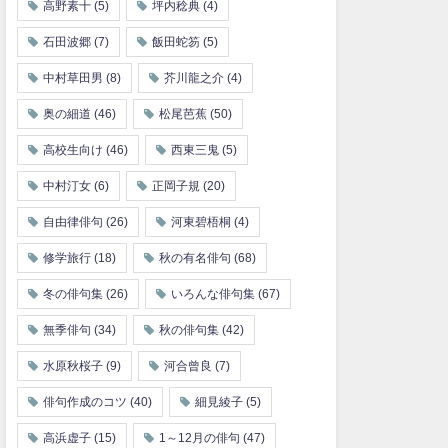
高野素十
(5)
坪内稔典
(4)
石田波郷
(7)
飯田蛇笏
(5)
中村草田男
(8)
芥川龍之介
(4)
奥の細道
(46)
松尾芭蕉
(50)
高校生向け
(46)
西東三鬼
(5)
中村汀女
(6)
正岡子規
(20)
自由律俳句
(26)
河東碧梧桐
(4)
修学旅行
(18)
秋の有名俳句
(68)
冬の俳句集
(26)
いろんな俳句集
(67)
無季俳句
(34)
秋の俳句集
(42)
水原秋桜子
(9)
河合曾良
(7)
俳句作成のコツ
(40)
細見綾子
(5)
高浜虚子
(15)
1～12月の俳句
(47)