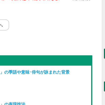
い。
」の季語や意味･俳句が詠まれた背景
」の表現技法