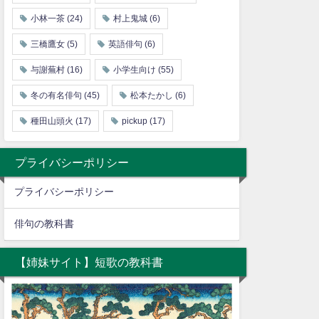
小林一茶
(24)
村上鬼城
(6)
三橋鷹女
(5)
英語俳句
(6)
与謝蕪村
(16)
小学生向け
(55)
冬の有名俳句
(45)
松本たかし
(6)
種田山頭火
(17)
pickup
(17)
プライバシーポリシー
プライバシーポリシー
俳句の教科書
【姉妹サイト】短歌の教科書