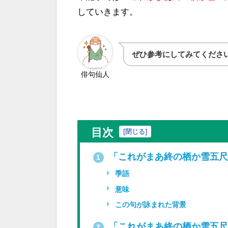
していきます。
ぜひ参考にしてみてくださ
俳句仙人
目次
[
閉じる
]
「これがまあ終の栖か雪五尺
1
季語
意味
この句が詠まれた背景
「これがまあ終の栖か雪五尺
2