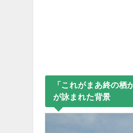
「これがまあ終の栖か
が詠まれた背景