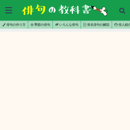
俳句の作り方
季節の俳句
いろんな俳句
有名俳句の解説
俳人紹