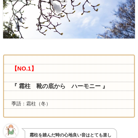
【NO.1】
『 霜柱 靴の底から ハーモニー 』
季語：霜柱（冬）
霜柱を踏んだ時の心地良い音はとても楽し