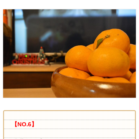
【NO.6】