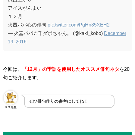
アイスがんまい
１２月
火器パパ心の俳句
pic.twitter.com/PgHn85XEH2
— 火器パパ＠千ダボちゃん。 (@kaki_kobo)
December
19, 2016
今回は、
「12月」の季語を使用したオススメ俳句ネタ
を
20
句
ご紹介します。
ぜひ俳句作りの参考にしてね！
リス先生