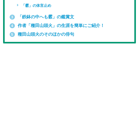
「霰」の体言止め
「鉄鉢の中へも霰」の鑑賞文
3
作者「種田山頭火」の生涯を簡単にご紹介！
4
種田山頭火のそのほかの俳句
5