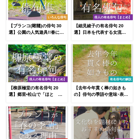
いろんな俳句
俳人の有名俳句【まとめ】
【ブランコ(鞦韆)の俳句 30
【細見綾子の有名俳句 20
選】公園の人気遊具!!春に詠
選】日本を代表する女流俳
みたい俳句集を紹介！
人!!俳句の特徴や人物像･代
表作など徹底解説！
俳人の有名俳句【まとめ】
有名俳句の解説
【柳原極堂の有名俳句 20
【去年今年貫く棒の如きも
選】郷里•松山で「ほとゝぎ
の】俳句の季語や意味･表現
す」を創刊！俳句の特徴や
技法･鑑賞文･作者など徹底
人物像･代表作など徹底解説
解説!!