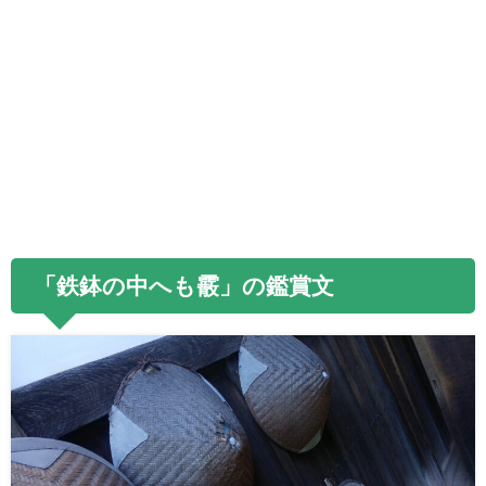
「鉄鉢の中へも霰」の鑑賞文