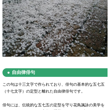
自由律俳句
この句は十三文字で作られており、俳句の基本的な五七五
（十七文字）の定型と離れた自由律俳句です。
俳句には、伝統的な五七五の定型を守り花鳥諷詠の美学を