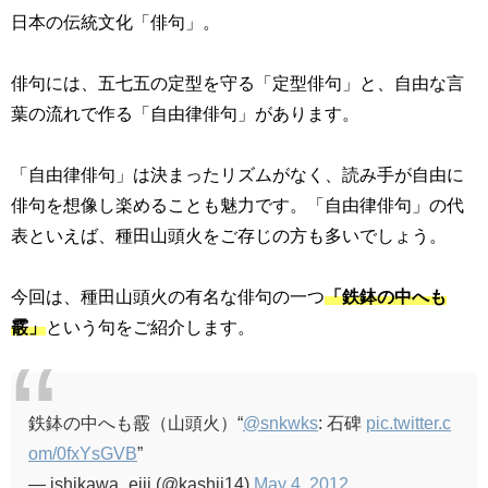
日本の伝統文化「俳句」。
俳句には、五七五の定型を守る「定型俳句」と、自由な言
葉の流れで作る「自由律俳句」があります。
「自由律俳句」は決まったリズムがなく、読み手が自由に
俳句を想像し楽めることも魅力です。「自由律俳句」の代
表といえば、種田山頭火をご存じの方も多いでしょう。
今回は、種田山頭火の有名な俳句の一つ
「
鉄鉢の中へも
霰
」
という句をご紹介します。
鉄鉢の中へも霰（山頭火）“
@snkwks
: 石碑
pic.twitter.c
om/0fxYsGVB
”
— ishikawa_eiji (@kashii14)
May 4, 2012