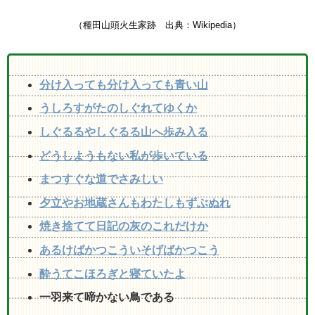
（
種田山頭火生家跡
出典：Wikipedia）
分け入っても分け入っても青い山
うしろすがたのしぐれてゆくか
しぐるるやしぐるる山へ歩み入る
どうしようもない私が歩いている
まつすぐな道でさみしい
夕立やお地蔵さんもわたしもずぶぬれ
焼き捨てて日記の灰のこれだけか
あるけばかつこういそげばかつこう
酔うてこほろぎと寝ていたよ
一羽来て啼かない鳥である