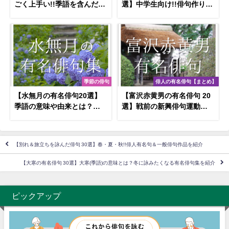
ごく上手い!!季語を含んだお
選】中学生向け!!俳句作りの
すすめ俳句作品集を紹介！
参考になる俳句例を紹介
季節の俳句
俳人の有名俳句【まとめ】
【水無月の有名俳句20選】
【富沢赤黄男の有名俳句 20
季語の意味や由来とは？知
選】戦前の新興俳句運動の
っておきたい名句を紹介！
旗手!!俳句の特徴や人物像･
代表作など徹底解説！
【別れ＆旅立ちを詠んだ俳句 30選】春・夏・秋!!俳人有名句＆一般俳句作品を紹介
【大寒の有名俳句 30選】大寒(季語)の意味とは？冬に詠みたくなる有名俳句集を紹介
ピックアップ