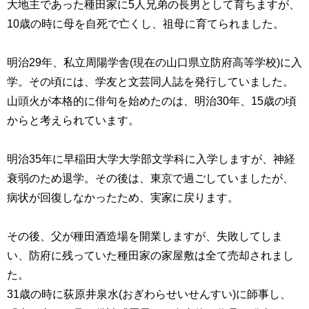
大地主であった種田家に
5
人兄弟の長男として育ちますが、
10
歳の時に母を自死で亡くし、祖母に育てられました。
明治
29
年、私立周陽学舎
(
現在の山口県立防府高等学校
)
に入
学。その頃には、学友と文芸同人誌を発行していました。
山頭火が本格的に俳句を始めたのは、明治
30
年、
15
歳の頃
からと考えられています。
明治
35
年に早稲田大学大学部文学科に入学しますが、神経
衰弱のため退学。その後は、東京で過ごしていましたが、
病状が回復しなかったため、実家に戻ります。
その後、父が種田酒造場を開業しますが、失敗してしま
い、防府に残っていた種田家の家屋敷は全て売却されまし
た。
31歳の時に荻原井泉水
(
おぎわらせいせんすい
)
に師事し、