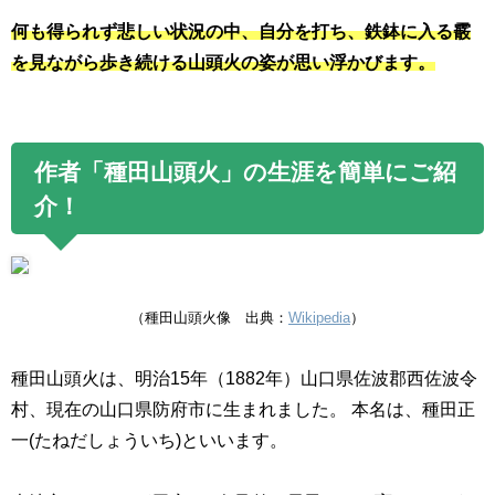
何も得られず悲しい状況の中、自分を打ち、鉄鉢に入る霰
を見ながら歩き続ける山頭火の姿が思い浮かびます。
作者「種田山頭火」の生涯を簡単にご紹
介！
（種田山頭火像 出典：
Wikipedia
）
種田山頭火は、明治
15
年（1882年）山口県佐波郡西佐波令
村、現在の山口県防府市に生まれました。
本名は、種田正
一
(
たねだしょういち
)
といいます。