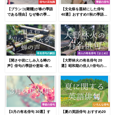
俳句の豆知識
季節の俳句
【ブランコ(鞦韆)が春の季語
【文化祭を題材にした俳句
である理由】なぜ春の季
40選】おすすめ!!秋の季語を
語？簡単にわかりやすく解
含んだ俳句作品を紹介！
説!!
有名俳句の解説
俳人の有名俳句【まとめ】
【閑さや岩にしみ入る蝉の
【大野林火の有名俳句 20
声】俳句の季語や意味･表現
選】昭和期の俳人!!俳句の特
技法･作者など徹底解説!!
徴や人物像･代表作など徹底
解説！
季節の俳句
いろんな俳句
【3月の有名俳句 30選】す
【夏の英語俳句 おすすめ20