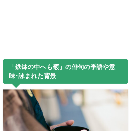
「鉄鉢の中へも霰」の俳句の季語や意
味･詠まれた背景