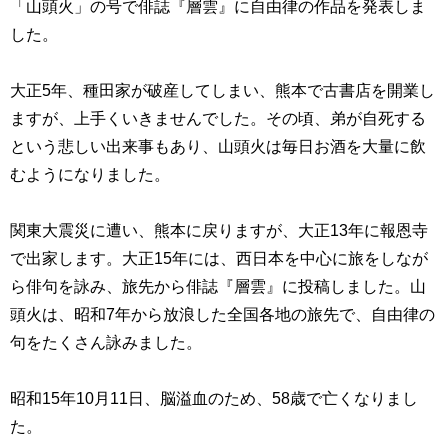
「山頭火」の号で俳誌『層雲』に自由律の作品を発表しま
した。
大正
5
年、種田家が破産してしまい、熊本で古書店を開業し
ますが、上手くいきませんでした。その頃、弟が自死する
という悲しい出来事もあり、山頭火は毎日お酒を大量に飲
むようになりました。
関東大震災に遭い、熊本に戻りますが、大正
13
年に報恩寺
で出家します。大正
15
年には、西日本を中心に旅をしなが
ら俳句を詠み、旅先から俳誌『層雲』に投稿しました。山
頭火は、昭和
7
年から放浪した全国各地の旅先で、自由律の
句をたくさん詠みました。
昭和
15
年
10
月
11
日、脳溢血のため、
58
歳で亡くなりまし
た。