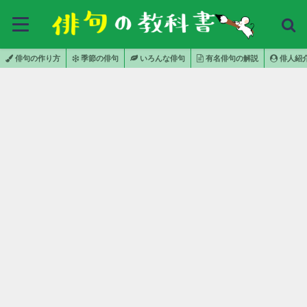
俳句の作り方
季節の俳句
いろんな俳句
有名俳句の解説
俳人紹