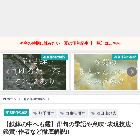
≪今の時期に詠みたい！夏の俳句記事【一覧】はこちら
有名俳句の解説
有名俳句の解説
ホーム
有名俳句の解説
【鉄鉢の中へも霰】俳句の季語や意味･表現技法･鑑賞･作者など
有名俳句の解説
無季俳句
自由律俳句
種田山頭火
【鉄鉢の中へも霰】俳句の季語や意味･表現技法･
鑑賞･作者など徹底解説!!