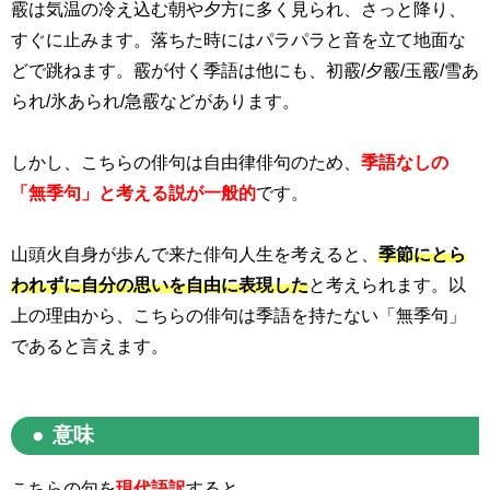
霰は気温の冷え込む朝や夕方に多く見られ、さっと降り、
すぐに止みます。落ちた時にはパラパラと音を立て地面な
どで跳ねます。霰が付く季語は他にも、初霰/夕霰/玉霰/雪あ
られ/氷あられ/急霰などがあります。
しかし、こちらの俳句は自由律俳句のため、
季語なしの
「無季句」と考える説が一般的
です。
山頭火自身が歩んで来た俳句人生を考えると、
季節にとら
われずに自分の思いを自由に表現した
と考えられます。以
上の理由から、こちらの俳句は季語を持たない「無季句」
であると言えます。
意味
こちらの句を
現代語訳
すると…