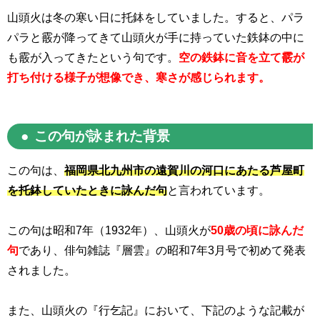
山頭火は冬の寒い日に托鉢をしていました。すると、パラ
パラと霰が降ってきて山頭火が手に持っていた鉄鉢の中に
も霰が入ってきたという句です。
空の鉄鉢に音を立て霰が
打ち付ける様子が想像でき、寒さが感じられます。
この句が詠まれた背景
この句は、
福岡県北九州市の遠賀川の河口にあたる芦屋町
を托鉢していたときに詠んだ句
と言われています。
この句は昭和
7
年（
1932
年）、山頭火が
50歳の頃に詠んだ
句
であり、俳句雑誌『層雲』の昭和
7
年
3
月号で初めて発表
されました。
また、山頭火の『行乞記』において、下記のような記載が