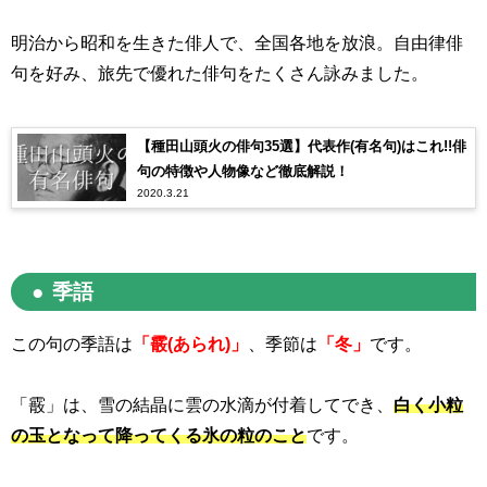
明治から昭和を生きた俳人で、全国各地を放浪。自由律俳
句を好み、旅先で優れた俳句をたくさん詠みました。
【種田山頭火の俳句35選】代表作(有名句)はこれ!!俳
句の特徴や人物像など徹底解説！
2020.3.21
季語
この句の季語は
「霰(あられ)」
、季節は
「冬」
です。
「霰」は、雪の結晶に雲の水滴が付着してでき、
白く小粒
の玉となって降ってくる氷の粒のこと
です。