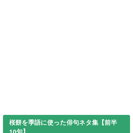
桜餅を季語に使った俳句ネタ集【前半
10句
】