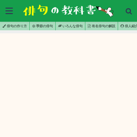
俳句の作り方
季節の俳句
いろんな俳句
有名俳句の解説
俳人紹