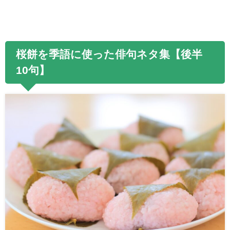
桜餅を季語に使った俳句ネタ集【後半
10句
】