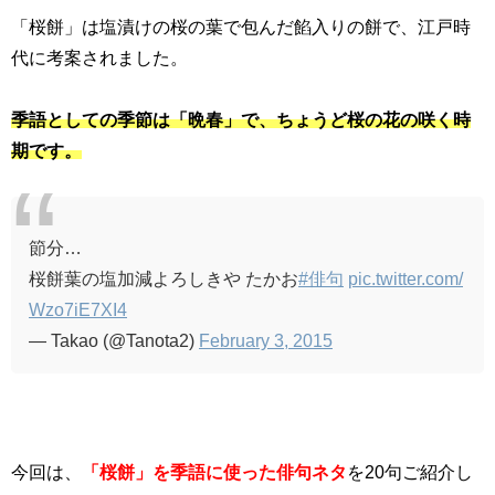
「桜餅」は塩漬けの桜の葉で包んだ餡入りの餅で、江戸時
代に考案されました。
季語としての季節は「晩春」で、ちょうど桜の花の咲く時
期です。
節分…
桜餅葉の塩加減よろしきや たかお
#俳句
pic.twitter.com/
Wzo7iE7XI4
— Takao (@Tanota2)
February 3, 2015
今回は、
「桜餅」を季語に使った俳句ネタ
を20句ご紹介し