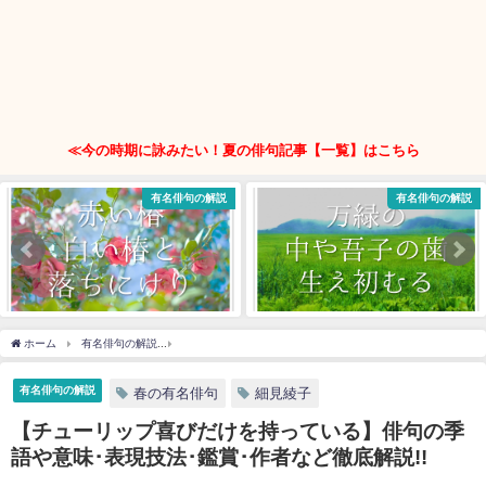
≪今の時期に詠みたい！夏の俳句記事【一覧】はこちら
有名俳句の解説
有名俳句の解説
ホーム
有名俳句の解説
【チューリップ喜びだけを持っている】俳句の季語や意味･表現
有名俳句の解説
春の有名俳句
細見綾子
【チューリップ喜びだけを持っている】俳句の季
語や意味･表現技法･鑑賞･作者など徹底解説!!