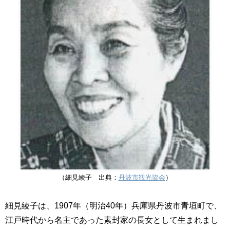
（細見綾子 出典：
丹波市観光協会
）
細見綾子は、
1907
年（明治
40
年）兵庫県丹波市青垣町で、
江戸時代から名主であった素封家の長女として生まれまし