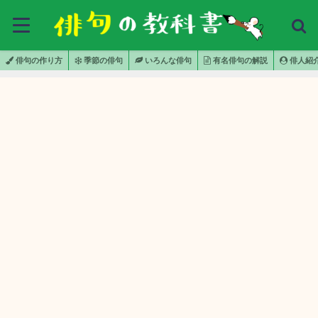
俳句の作り方
季節の俳句
いろんな俳句
有名俳句の解説
俳人紹