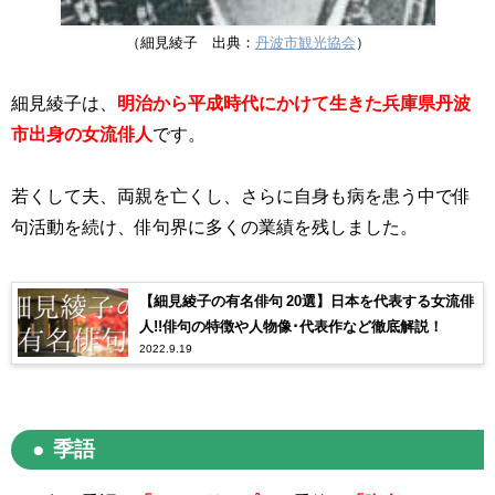
（細見綾子 出典：
丹波市観光協会
）
細見綾子は、
明治から平成時代にかけて生きた兵庫県丹波
市出身の女流俳人
です。
若くして夫、両親を亡くし、さらに自身も病を患う中で俳
句活動を続け、俳句界に多くの業績を残しました。
【細見綾子の有名俳句 20選】日本を代表する女流俳
人!!俳句の特徴や人物像･代表作など徹底解説！
2022.9.19
季語