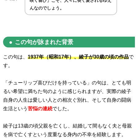
咲く喜び」こそ、人々に長く愛されるゆえ
んなのでしょう。
この句が詠まれた背景
この句は、
1937
年（昭和
17
年）、綾子が
30
歳の頃の作品
で
す。
「チューリップ喜びだけを持っている」の句は、とても明
るい希望に満ちた句のように感じられますが、実際の綾子
自身の人生は愛しい人との相次ぐ別れ、そして自身の闘病
生活という
苦悩の連続
でした。
綾子は
13
歳の頃父親を亡くし、結婚して間もなく夫と母親
を病で亡くすという度重なる身内の不幸を経験します。