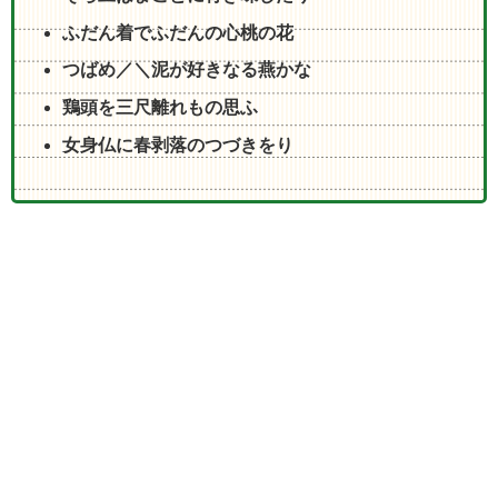
ふだん着でふだんの心桃の花
つばめ／＼泥が好きなる燕かな
鶏頭を三尺離れもの思ふ
女身仏に春剥落のつづきをり