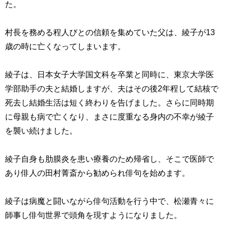
た。
村長を務める程人びとの信頼を集めていた父は、綾子が
13
歳の時に亡くなってしまいます。
綾子は、日本女子大学国文科を卒業と同時に、東京大学医
学部助手の夫と結婚しますが、夫はその後
2
年程して結核で
死去し結婚生活は短く終わりを告げました。さらに同時期
に母親も病で亡くなり、まさに度重なる身内の不幸が綾子
を襲い続けました。
綾子自身も肋膜炎を患い療養のため帰省し、そこで医師で
あり俳人の田村菁斎から勧められ俳句を始めます。
綾子は病魔と闘いながら俳句活動を行う中で、松瀬青々に
師事し俳句世界で頭角を現すようになりました。