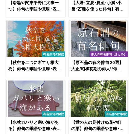
【暗黒や関東平野に火事一
【大暑･立夏･夏至･小満･小
つ】俳句の季語や意味･表現
暑･芒種を使った俳句】有名
技法･鑑賞･作者など徹底解
句＆おすすめ俳句作品を紹
説!!
介！
有名俳句の解説
俳人の有名俳句【まとめ】
【秋空を二つに断てり椎大
【原石鼎の有名俳句 20選】
樹】俳句の季語や意味･表現
大正/昭和初期の俳人!!俳句
技法･作者など徹底解説!!
の特徴や人物像･代表作など
徹底解説！
有名俳句の解説
有名俳句の解説
【水枕ガバリと寒い海があ
【世の人の見付けぬ花や軒
る】俳句の季語や意味･表現
の栗】俳句の季語や意味･表