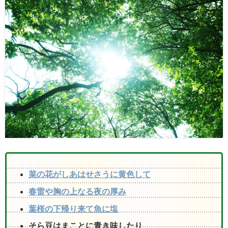
菜の花がしあはせさうに黄色して
春雷や胸の上なる夜の厚み
葉桜の下帰り来て魚に塩
そら豆はまことに青き味したり