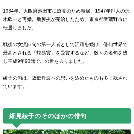
1934
年、大阪府池田市に療養のため転居。
1947
年俳人の沢
木欣一と再婚。肋膜炎が完治したため、東京都武蔵野市に
転居しました。
戦後の女流俳句の第一人者として活躍を続け、俳句世界で
最高とされる「蛇笏賞」を受賞するなど、数々の名句を残
し平成
9
年
90
歳でこの世を去りました。
綾子の句は、故郷丹波への想いを込めたものも多く残され
ています。
細見綾子のそのほかの俳句