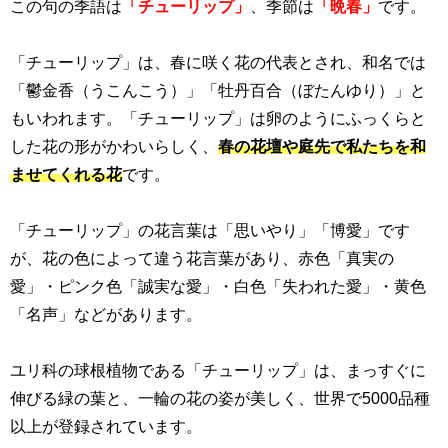
この句の季語は
「チューリップ」
、季節は
「晩春」
です。
「チューリップ」は、春に咲く花の代表とされ、和名では
「鬱金香（うこんこう）」「牡丹百合（ぼたんゆり）」と
もいわれます。「チューリップ」は卵のようにふっくらと
した花の形がかわいらしく、
春の花壇や庭先で私たちを和
ませてくれる花
です。
「チューリップ」の花言葉は「思いやり」「博愛」です
が、花の色によって違う花言葉があり、赤色「真実の
愛」・ピンク色「誠実な愛」・白色「失われた愛」・黄色
「名声」などがあります。
ユリ科の球根植物である「チューリップ」は、まっすぐに
伸びる緑の葉と、一輪の花の姿が美しく、世界で
5000
品種
以上が登録されています。