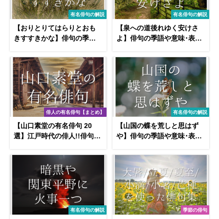
有名俳句の解説
有名俳句の解説
【おりとりてはらりとおも
【泉への道後れゆく安けさ
きすすきかな】俳句の季語
よ】俳句の季語や意味･表現
や意味･表現技法･鑑賞文･作
技法･鑑賞･作者など徹底解
者など徹底解説!!
説!!
俳人の有名俳句【まとめ】
有名俳句の解説
【山口素堂の有名俳句 20
【山国の蝶を荒しと思はず
選】江戸時代の俳人!!俳句の
や】俳句の季語や意味･表現
特徴や代表作(目には青葉〜
技法･鑑賞･作者など徹底解
など)を紹介！
説!!
有名俳句の解説
季節の俳句