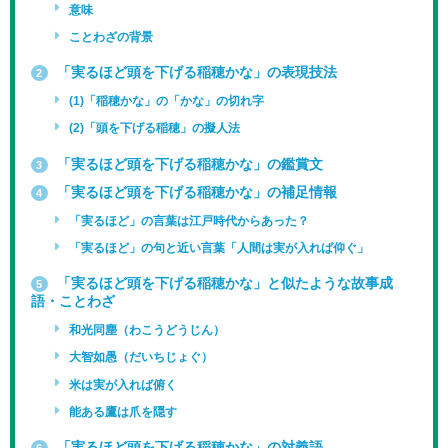
意味
ことわざの背景
「実るほど頭を下げる稲穂かな」の表現技法
2
(1)「稲穂かな」の「かな」の切れ字
(2)「頭を下げる稲穂」の擬人法
「実るほど頭を下げる稲穂かな」の鑑賞文
3
「実るほど頭を下げる稲穂かな」の補足情報
4
「実るほど」の言葉は江戸時代からあった？
「実るほど」の句と近い言葉「人間は実が入れば仰ぐ」
「実るほど頭を下げる稲穂かな」と似たような故事成
5
語・ことわざ
和光同塵（わこうどうじん）
大智如愚（だいちじょぐ）
米は実が入れば俯く
能ある鷹は爪を隠す
「実るほど頭を下げる稲穂かな」の対義語
6