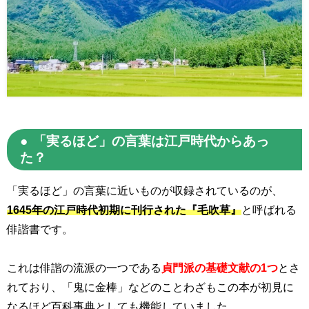
「実るほど」の言葉は江戸時代からあっ
た？
「実るほど」の言葉に近いものが収録されているのが、
1645年の江戸時代初期に刊行された『毛吹草』
と呼ばれる
俳諧書です。
これは俳諧の流派の一つである
貞門派の基礎文献の1つ
とさ
れており、「鬼に金棒」などのことわざもこの本が初見に
なるほど百科事典としても機能していました。