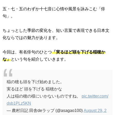
五・七・五のわずか十七音に心情や風景を詠みこむ「俳
句」。
ちょっとした季節の変化を、短い言葉で表現できる日本文
化ならではの魅力があります。
今回は、有名俳句のひとつ
「実るほど頭を下げる稲穂か
な」
という句を紹介していきます。
稲の穂も頭を下げ始めました。
実るほど 頭を下げる 稲穂かな
人は稲の穂の様にいかないものですね。
pic.twitter.com/
dsb1PLz5KN
— 農村日記 田舎deラップ (@asagao100)
August 29, 2