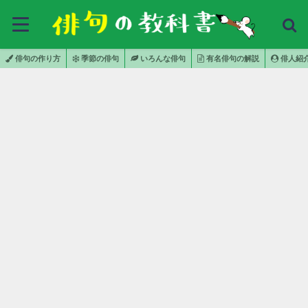
俳句の作り方
季節の俳句
いろんな俳句
有名俳句の解説
俳人紹