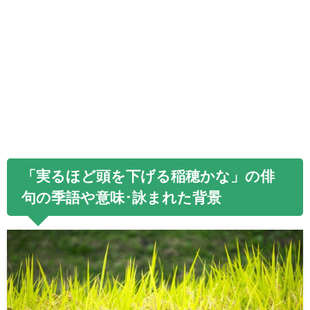
「実るほど頭を下げる稲穂かな」の俳
句の季語や意味･詠まれた背景