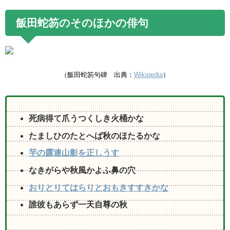
飯田蛇笏のそのほかの俳句
（飯田蛇笏句碑 出典：
Wikipedia
）
死病得て爪うつくしき火桶かな
たましひのたとへば秋のほたるかな
芋の露連山影を正しうす
なきがらや秋風かよふ鼻の穴
おりとりてはらりとおもきすすきかな
誰彼もあらず一天自尊の秋