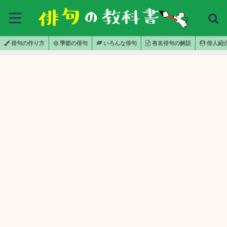
俳句の作り方
季節の俳句
いろんな俳句
有名俳句の解説
俳人紹