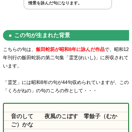
情景を詠んだ句になります。
この句が生まれた背景
こちらの句は、
飯田蛇笏が昭和8年に詠んだ作品
で、昭和
12
年刊行の飯田蛇笏の第二句集「霊芝(れいし)」に所収されて
います。
「霊芝」には昭和
8
年の句が
44
句収められていますが、この
「くろがねの」の句のころの作として・・・
音のして 夜風のこぼす 零餘子（むか
ご）かな