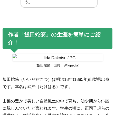
う。
作者「飯田蛇笏」の生涯を簡単にご紹
介！
（飯田蛇笏 出典：Wikipedia）
飯田蛇笏（いいだだこつ）は明治
18
年
(1885
年
)
山梨県出身
です。本名は武治（たけはる）です。
山梨の豊かで美しい自然風土の中で育ち、幼少期から俳諧
に親しんでいたと言われます。学生の頃に、正岡子規らの