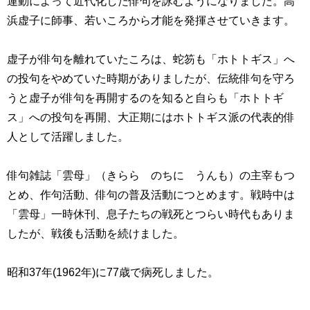
運動によって近代化した俳句を詠むようになりました。高
浜虚子に師事、若いころから才能を発揮させていきます。
虚子が俳句を離れていたころは、蛇笏も「ホトトギス」へ
の投句をやめていた時期がありましたが、伝統俳句を守ろ
うと虚子が俳句を再開するのを知ると自らも「ホトトギ
ス」への投句を再開、大正期にはホトトギス派の代表的俳
人として活躍しました。
俳句雑誌「雲母」（きらら のちに うんも）の主宰もつ
とめ、作句活動、俳句の普及活動につとめます。戦時中は
「雲母」一時休刊、息子たちの戦死とつらい時代もありま
したが、戦後も活動を続けました。
昭和
37
年
(1962
年
)
に
77
歳で病死しました。