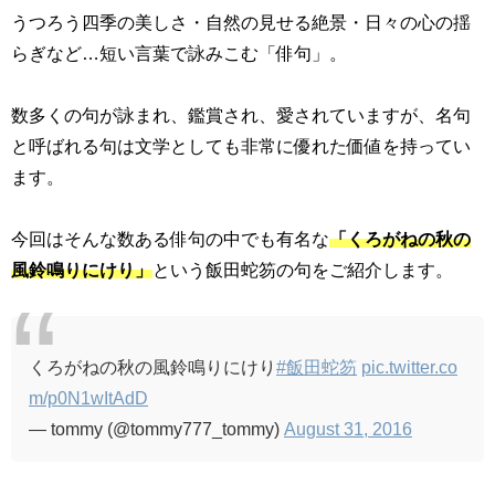
うつろう四季の美しさ・自然の見せる絶景・日々の心の揺
らぎなど…短い言葉で詠みこむ「俳句」。
数多くの句が詠まれ、鑑賞され、愛されていますが、名句
と呼ばれる句は文学としても非常に優れた価値を持ってい
ます。
今回はそんな数ある俳句の中でも有名な
「
くろがねの秋の
風鈴鳴りにけり」
という飯田蛇笏の句をご紹介します。
くろがねの秋の風鈴鳴りにけり
#飯田蛇笏
pic.twitter.co
m/p0N1wItAdD
— tommy (@tommy777_tommy)
August 31, 2016