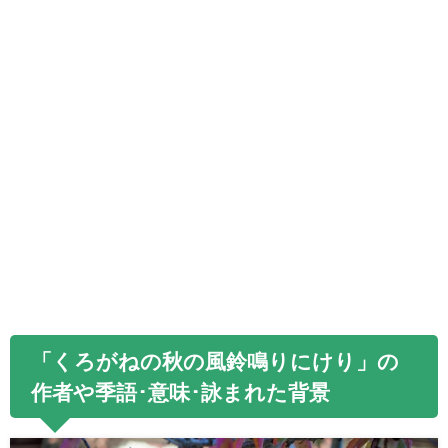
「くろがねの秋の風鈴鳴りにけり」の
作者や季語･意味･詠まれた背景