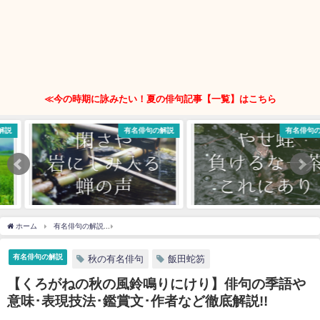
≪今の時期に詠みたい！夏の俳句記事【一覧】はこちら
有名俳句の解説
有名俳句の解説
ホーム
有名俳句の解説
【くろがねの秋の風鈴鳴りにけり】俳句の季語や意味･表現技法
有名俳句の解説
秋の有名俳句
飯田蛇笏
【くろがねの秋の風鈴鳴りにけり】俳句の季語や
意味･表現技法･鑑賞文･作者など徹底解説!!