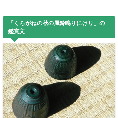
「くろがねの秋の風鈴鳴りにけり」の
鑑賞文