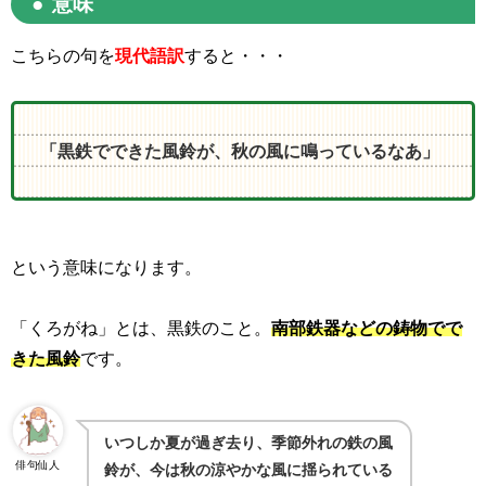
意味
こちらの句を
現代語訳
すると・・・
「黒鉄でできた風鈴が、秋の風に鳴っているなあ」
という意味になります。
「くろがね」とは、黒鉄のこと。
南部鉄器などの鋳物でで
きた風鈴
です。
いつしか夏が過ぎ去り、季節外れの鉄
の
風
俳句仙人
鈴
が、今は
秋
の
涼やかな風に揺られている