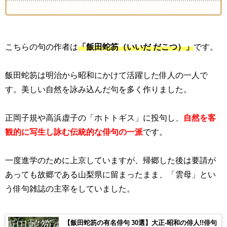
こちらの句の作者は
「飯田蛇笏（
いいだ だこつ
）」
です。
飯田蛇笏は明治から昭和にかけて活躍した俳人の一人で
す。美しい自然を詠み込んだ句を多く作りました。
正岡子規や高浜虚子の「ホトトギス」に投句し、
自然を客
観的に写生し詠む伝統的な俳句の一派
です。
一度進学のために上京していますが、帰郷した後は要請が
あっても故郷である山梨県に留まったまま、「雲母」とい
う俳句雑誌の主宰をしていました。
【飯田蛇笏の有名俳句 30選】大正-昭和の俳人!!俳句