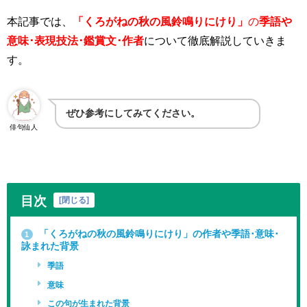
本記事では、
「
くろがねの秋の風鈴鳴りにけり」
の
季語や
意味･表現技法･鑑賞文･作者
について徹底解説していきま
す。
ぜひ参考にしてみてください。
俳句仙人
目次
[
閉じる
]
「くろがねの秋の風鈴鳴りにけり」の作者や季語･意味･
1
詠まれた背景
季語
意味
この句が生まれた背景