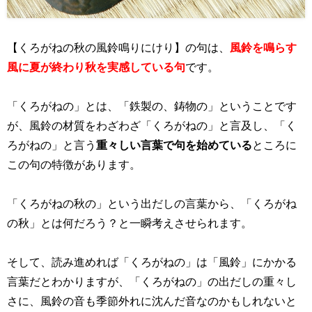
【くろがねの秋の風鈴鳴りにけり】の句は、
風鈴を鳴らす
風に夏が終わり秋を実感している句
です。
「くろがねの」とは、「鉄製の、鋳物の」ということです
が、風鈴の材質をわざわざ「くろがねの」と言及し、「く
ろがねの」と言う
重々しい言葉で句を始めている
ところに
この句の特徴があります。
「くろがねの秋の」という出だしの言葉から、「くろがね
の秋」とは何だろう？と一瞬考えさせられます。
そして、読み進めれば「くろがねの」は「風鈴」にかかる
言葉だとわかりますが、「くろがねの」の出だしの重々し
さに、風鈴の音も季節外れに沈んだ音なのかもしれないと