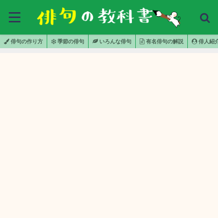
俳句の作り方
季節の俳句
いろんな俳句
有名俳句の解説
俳人紹