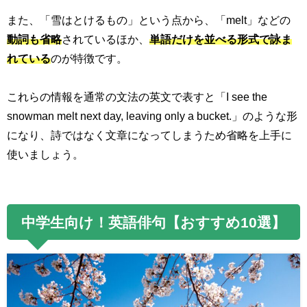
また、「雪はとけるもの」という点から、「
melt
」などの
動詞も省略
されているほか、
単語だけを並べる形式で詠ま
れている
のが特徴です。
これらの情報を通常の文法の英文で表すと「
I see the
snowman melt next day, leaving only a bucket.
」のような形
になり、詩ではなく文章になってしまうため省略を上手に
使いましょう。
中学生向け！英語俳句【おすすめ
10
選】