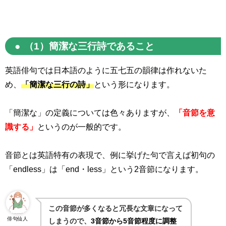
（
1
）簡潔な三行詩であること
英語俳句では日本語のように五七五の韻律は作れないた
め、
「簡潔な三行の詩」
という形になります。
「簡潔な」の定義については色々ありますが、
「音節を意
識する」
というのが一般的です。
音節とは英語特有の表現で、例に挙げた句で言えば初句の
「
endless
」は「
end
・
less
」という
2
音節になります。
この音節が多くなると冗長な文章になって
俳句仙人
しまうので、
3音節から5音節程度に調整