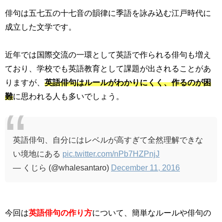
俳句は五七五の十七音の韻律に季語を詠み込む江戸時代に
成立した文学です。
近年では国際交流の一環として英語で作られる俳句も増え
ており、学校でも英語教育として課題が出されることがあ
りますが、
英語俳句はルールがわかりにくく、作るのが困
難
に思われる人も多いでしょう。
英語俳句、自分にはレベルが高すぎて全然理解できな
い境地にある
pic.twitter.com/nPb7HZPnjJ
— くじら (@whalesantaro)
December 11, 2016
今回は
英語俳句の作り方
について、簡単なルールや俳句の