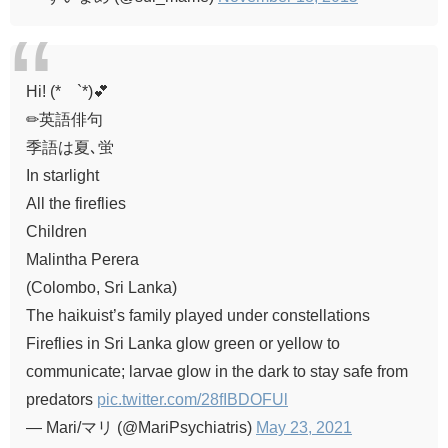
Hi! (*´`*)💕
✏英語俳句
季語は夏､蛍
In starlight
All the fireflies
Children
Malintha Perera
(Colombo, Sri Lanka)
The haikuist’s family played under constellations
Fireflies in Sri Lanka glow green or yellow to
communicate; larvae glow in the dark to stay safe from
predators
pic.twitter.com/28fIBDOFUl
— Mari/マリ (@MariPsychiatris)
May 23, 2021