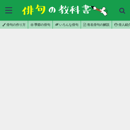
俳句の作り方
季節の俳句
いろんな俳句
有名俳句の解説
俳人紹