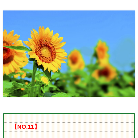
【NO.11】