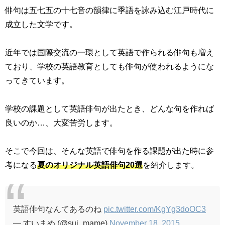
俳句は五七五の十七音の韻律に季語を詠み込む江戸時代に
成立した文学です。
近年では国際交流の一環として英語で作られる俳句も増え
ており、学校の英語教育としても俳句が使われるようにな
ってきています。
学校の課題として英語俳句が出たとき、どんな句を作れば
良いのか…、大変苦労します。
そこで今回は、そんな英語で俳句を作る課題が出た時に参
考になる
夏のオリジナル英語俳句20選
を紹介します。
英語俳句なんてあるのね
pic.twitter.com/KgYg3doOC3
— すいまめ (@sui_mame)
November 18, 2015