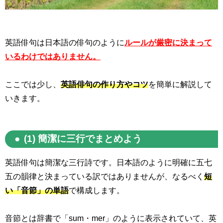
英語俳句は日本語の俳句のように
ルールが厳密に決まって
いるわけではありません。
ここでは少し、
英語俳句の
作り方やコツ
を簡単に解説して
いきます。
(1) 簡潔に三行でまとめよう
英語俳句は簡潔な三行詩です。日本語のように明確に五七
五の韻律と決まっている訳ではありませんが、なるべく
短
い「音節」の単語
で構成します。
音節とは辞書で「
sum
・
mer
」のように表示されていて、英