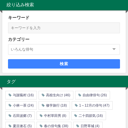
絞り込み検索
キーワード
カテゴリー
検索
タグ
与謝蕪村
(16)
高校生向け
(46)
自由律俳句
(26)
小林一茶
(24)
修学旅行
(18)
1～12月の俳句
(47)
石田波郷
(7)
中村草田男
(8)
二十四節気
(16)
夏目漱石
(5)
春の俳句集
(38)
日野草城
(4)