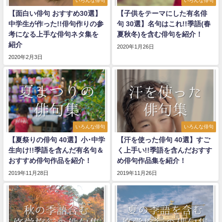
いろんな俳句
いろんな俳句
【面白い俳句 おすすめ30選】
【子供をテーマにした有名俳
中学生が作った!!俳句作りの参
句 30選】名句はこれ!!季語(春
考になる上手な俳句ネタ集を
夏秋冬)を含む俳句を紹介！
紹介
2020年1月26日
2020年2月3日
いろんな俳句
いろんな俳句
【夏祭りの俳句 40選】小･中学
【汗を使った俳句 40選】すご
生向け!!季語を含んだ有名句＆
く上手い!!季語を含んだおすす
おすすめ俳句作品を紹介！
め俳句作品集を紹介！
2019年11月28日
2019年11月26日