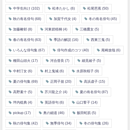
中学生向け
(102)
松本たかし
(6)
松尾芭蕉
(50)
秋の有名俳句
(68)
加賀千代女
(4)
冬の有名俳句
(45)
加藤楸邨
(8)
河東碧梧桐
(4)
三橋鷹女
(5)
春の有名俳句
(63)
季語の解説
(16)
西東三鬼
(5)
いろんな俳句集
(67)
俳句作成のコツ
(40)
尾崎放哉
(6)
種田山頭火
(17)
河合曾良
(7)
細見綾子
(5)
中村汀女
(6)
村上鬼城
(6)
水原秋桜子
(9)
夏の俳句集
(69)
正岡子規
(20)
高浜虚子
(15)
高野素十
(5)
芥川龍之介
(4)
夏の有名俳句
(87)
坪内稔典
(4)
英語俳句
(6)
山口誓子
(14)
pickup
(17)
奥の細道
(46)
飯田蛇笏
(5)
秋の俳句集
(42)
無季俳句
(34)
冬の俳句集
(26)