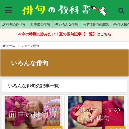
俳句の作り方
季節の俳句
いろんな俳句
有名俳句の解説
俳人紹
≪今の時期に詠みたい！夏の俳句記事【一覧】はこちら
ホーム
いろんな俳句
いろんな俳句
いろんな俳句の記事一覧