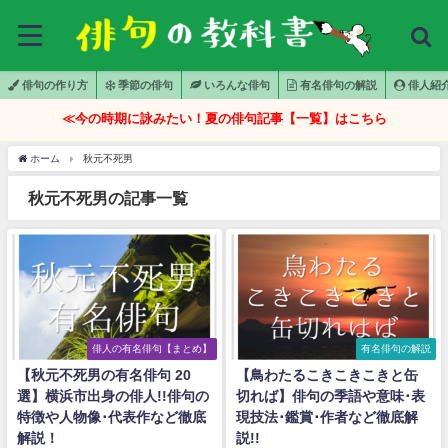
俳句の作り方
季節の俳句
いろんな俳句
有名俳句の解説
俳人紹
≪今の時期に詠みたい！夏の俳句記事【一覧】はこちら
ホーム
秋元不死男
秋元不死男の記事一覧
俳人の有名俳句【まとめ】
有名俳句の解説
【秋元不死男の有名俳句 20
【鳥わたるこきこきこきと缶
選】横浜市出身の俳人!!俳句の
切れば】俳句の季語や意味･表
特徴や人物像･代表作など徹底
現技法･鑑賞･作者など徹底解
解説！
説!!