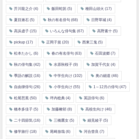
芥川龍之介
(4)
飯田蛇笏
(5)
種田山頭火
(17)
夏目漱石
(5)
秋の有名俳句
(68)
日野草城
(4)
高浜虚子
(15)
いろんな俳句集
(67)
高野素十
(5)
pickup
(17)
正岡子規
(20)
西東三鬼
(5)
松本たかし
(6)
春の有名俳句
(63)
石田波郷
(7)
秋の俳句集
(42)
水原秋桜子
(9)
加賀千代女
(4)
季語の解説
(16)
中学生向け
(102)
奥の細道
(46)
自由律俳句
(26)
小学生向け
(55)
1～12月の俳句
(47)
松尾芭蕉
(50)
坪内稔典
(4)
英語俳句
(6)
橋本多佳子
(5)
加藤楸邨
(8)
高校生向け
(46)
二十四節気
(16)
三橋鷹女
(5)
細見綾子
(5)
修学旅行
(18)
尾崎放哉
(6)
河合曾良
(7)