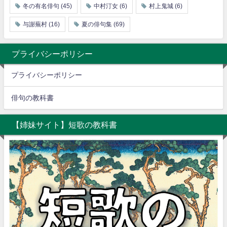
冬の有名俳句
(45)
中村汀女
(6)
村上鬼城
(6)
与謝蕪村
(16)
夏の俳句集
(69)
プライバシーポリシー
プライバシーポリシー
俳句の教科書
【姉妹サイト】短歌の教科書