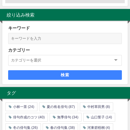
絞り込み検索
キーワード
カテゴリー
検索
タグ
小林一茶
(24)
夏の有名俳句
(87)
中村草田男
(8)
俳句作成のコツ
(40)
無季俳句
(34)
山口誓子
(14)
冬の俳句集
(26)
春の俳句集
(38)
河東碧梧桐
(4)